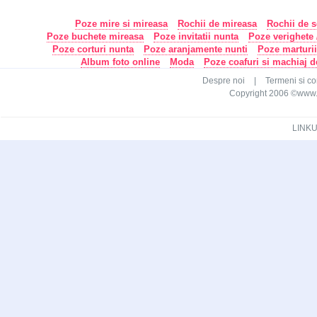
Poze mire si mireasa
Rochii de mireasa
Rochii de s
Poze buchete mireasa
Poze invitatii nunta
Poze verighete /
Poze corturi nunta
Poze aranjamente nunti
Poze marturi
Album foto online
Moda
Poze coafuri si machiaj 
Despre noi
|
Termeni si con
Copyright 2006 ©www.ca
LINKU