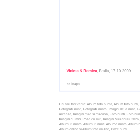
Violeta & Romica
, Braila, 17-10-2009
<< Inapoi
Cautari frecvente: Album foto nunta, Album foto nunti,
Fotografii nunti, Fotografii nunta, Imagini de la nunt
mireasa, Imagini mire si mireasa, Foto nunti, Foto nun
Imagini cu miri, Poze cu miri, Imagini Mirii anului 20
Albumuri nunta, Albumuri nunti, Albume nunta, Album nun
Album online si Album foto on-line, Poze nunti.