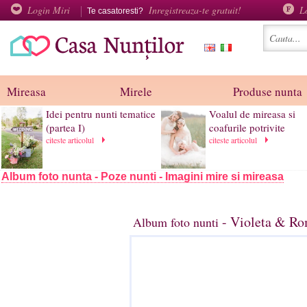
Login Miri
Inregistreaza-te gratuit!
L
Te casatoresti?
Mireasa
Mirele
Produse nunta
Idei pentru nunti tematice
Voalul de mireasa si
(partea I)
coafurile potrivite
citeste articolul
citeste articolul
Album foto nunta - Poze nunti - Imagini mire si mireasa
- Violeta & Ro
Album foto nunti