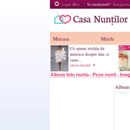
Login Miri
Inregistre
Te casatoresti?
Mireasa
Mirele
Ce spune rochia de
mireasa despre tine si
cum...
citeste articolul
Album foto nunta - Poze nunti - Imag
Album 