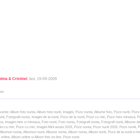
tina & Cristinel
, Iasi, 19-09-2009
poi
cvente: Album foto nunta, Album foto nunti, Imagini, Poze nunta, Albume foto, Poze nunti, Poze
unti, Fotografii nunta, Imagini de la nunti, Poze de la nunti, Poze cu miri, Poze mire mireasa,
a, Imagini mire si mireasa, Foto nunti, Foto nunta, Fotografi nunta, Fotografi nunti, Albume d
ni cu miri, Poze cu miri, Imagini Mirii anului 2026, Poze nunta, Poze nunti 2026, Poze nuntii,
lbumuri nunta, Albumuri nunti, Albume nunta, Album nunta, Album nunti, Poze de la nunti si Ima
online, Album online si Album foto on-line, Poze nunti.