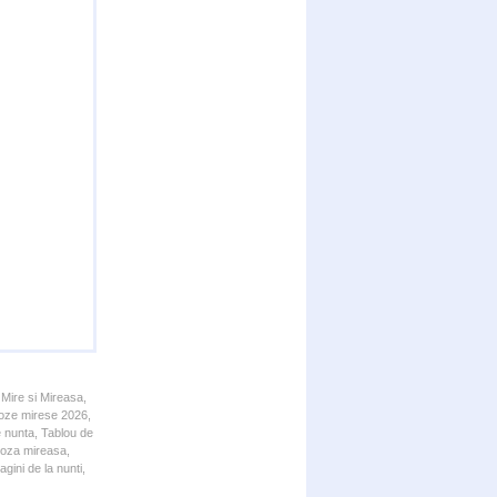
 Mire si Mireasa,
 Poze mirese 2026,
e nunta, Tablou de
 Poza mireasa,
gini de la nunti,