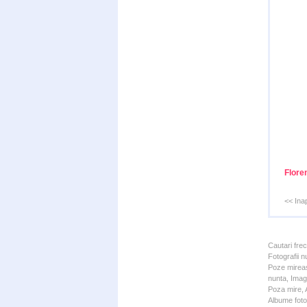
Floren
<< Ina
Cautari fre
Fotografii n
Poze mireas
nunta, Imagi
Poza mire, A
Albume foto 