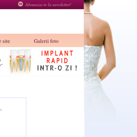
Aboneaza-te la newsletter!
 site
Galerii foto
m.