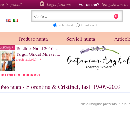
aza-te gratuit!
Login furnizori
Inregistreaza-te!
Esti furnizor?
in furnizori
in articole site
Produse nunta
Servicii nunta
Articole
Tendinte Nunti 2016 la
Targul Ghidul Miresei ...
citeste articolul
ini mire si mireasa
- Florentina & Cristinel, Iasi, 19-09-2009
foto nunti
Nicio imagine prezenta in albu