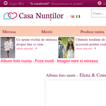
Login Miri
Inregistreaza-te gratuit!
L
Te casatoresti?
Mireasa
Mirele
Produse nunta
Ce spune rochia de mireasa
Ultimele tendinte de
despre tine si cum...
accesorii pentru coaf
citeste articolul
citeste articolul
Album foto nunta - Poze nunti - Imagini mire si mireasa
- Elena & Const
Album foto nunti