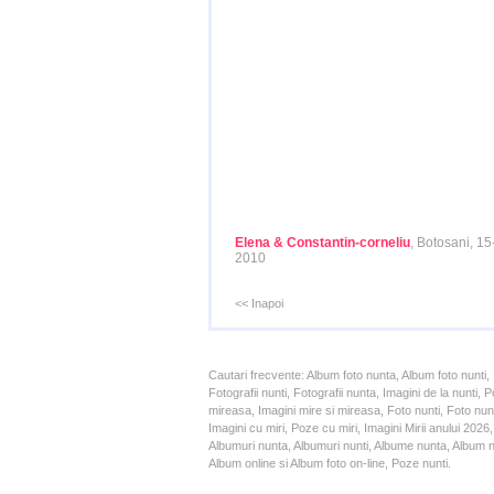
Elena & Constantin-corneliu
, Botosani, 15
2010
<< Inapoi
Cautari frecvente: Album foto nunta, Album foto nunti,
Fotografii nunti, Fotografii nunta, Imagini de la nunt
mireasa, Imagini mire si mireasa, Foto nunti, Foto nun
Imagini cu miri, Poze cu miri, Imagini Mirii anului 20
Albumuri nunta, Albumuri nunti, Albume nunta, Album nun
Album online si Album foto on-line, Poze nunti.