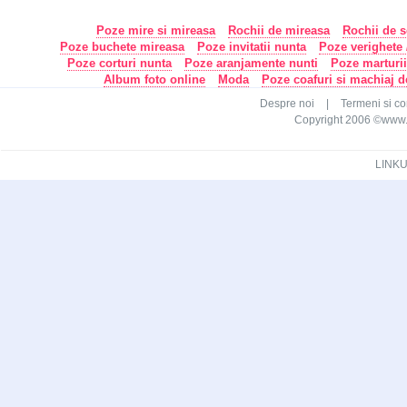
Poze mire si mireasa
Rochii de mireasa
Rochii de s
Poze buchete mireasa
Poze invitatii nunta
Poze verighete /
Poze corturi nunta
Poze aranjamente nunti
Poze marturi
Album foto online
Moda
Poze coafuri si machiaj 
Despre noi
|
Termeni si con
Copyright 2006 ©www.ca
LINKU