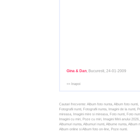
Gina & Dan
, Bucuresti, 24-01-2009
<< Inapoi
Cautari frecvente: Album foto nunta, Album foto nunti,
Fotografii nunti, Fotografii nunta, Imagini de la nunt
mireasa, Imagini mire si mireasa, Foto nunti, Foto nun
Imagini cu miri, Poze cu miri, Imagini Mirii anului 20
Albumuri nunta, Albumuri nunti, Albume nunta, Album nun
Album online si Album foto on-line, Poze nunti.