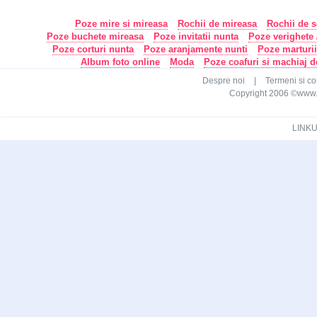
Poze mire si mireasa
Rochii de mireasa
Rochii de s
Poze buchete mireasa
Poze invitatii nunta
Poze verighete /
Poze corturi nunta
Poze aranjamente nunti
Poze marturi
Album foto online
Moda
Poze coafuri si machiaj 
Despre noi
|
Termeni si con
Copyright 2006 ©www.ca
LINKU