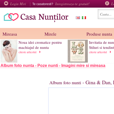
Login Miri
Inregistreaza-te gratuit!
L
Te casatoresti?
Mireasa
Mirele
Produse nunta
Noua idei cromatice pentru
Invitatia de nun
machiajul de nunta
Stiluri si tendin
citeste articolul
citeste articolul
Album foto nunta - Poze nunti - Imagini mire si mireasa
- Gina & Dan, 
Album foto nunti