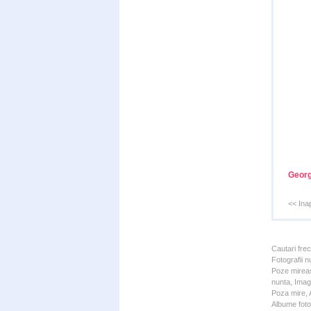
Georg
<< Ina
Cautari fre
Fotografii n
Poze mireas
nunta, Imagi
Poza mire, A
Albume foto 