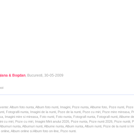
iana & Bogdan
, Bucuresti, 30-05-2009
poi
cvente: Album foto nunta, Album foto nunti, Imagini, Poze nunta, Albume foto, Poze nunti, Poze
unti, Fotografii nunta, Imagini de la nunti, Poze de la nunti, Poze cu miri, Poze mire mireasa,
a, Imagini mire si mireasa, Foto nunti, Foto nunta, Fotografi nunta, Fotografi nunti, Albume d
ni cu miri, Poze cu miri, Imagini Mirii anului 2026, Poze nunta, Poze nunti 2026, Poze nuntii,
lbumuri nunta, Albumuri nunti, Albume nunta, Album nunta, Album nunti, Poze de la nunti si Ima
online, Album online si Album foto on-line, Poze nunti.