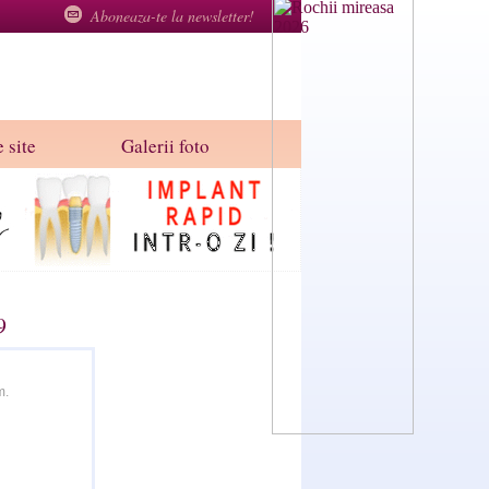
Aboneaza-te la newsletter!
 site
Galerii foto
9
m.