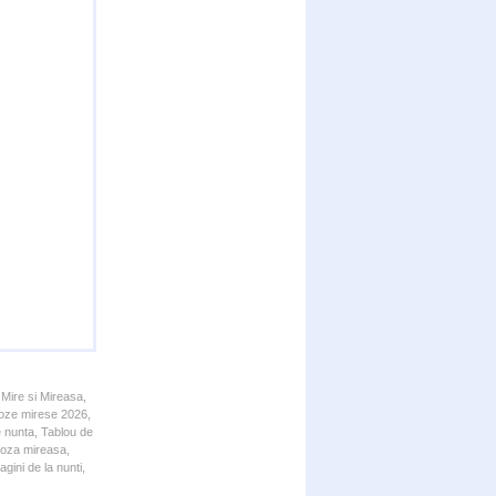
 Mire si Mireasa,
 Poze mirese 2026,
e nunta, Tablou de
 Poza mireasa,
gini de la nunti,