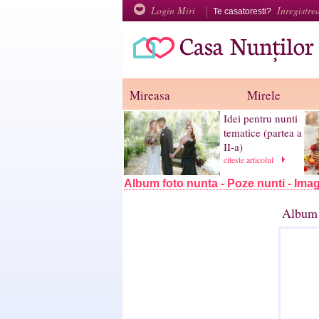
Login Miri
Inregistre
Te casatoresti?
Mireasa
Mirele
Idei pentru nunti
tematice (partea a
II-a)
citeste articolul
Album foto nunta - Poze nunti - Imag
Album 