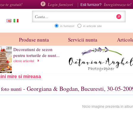
aza-te gratuit!
Login furnizori
Inregistreaza-te!
Esti furnizor?
in furnizori
in articole site
Produse nunta
Servicii nunta
Articole
Decoratiuni de sezon
pentru torturile de nunt...
citeste articolul
ini mire si mireasa
- Georgiana & Bogdan, Bucuresti, 30-05-200
foto nunti
Nicio imagine prezenta in albu