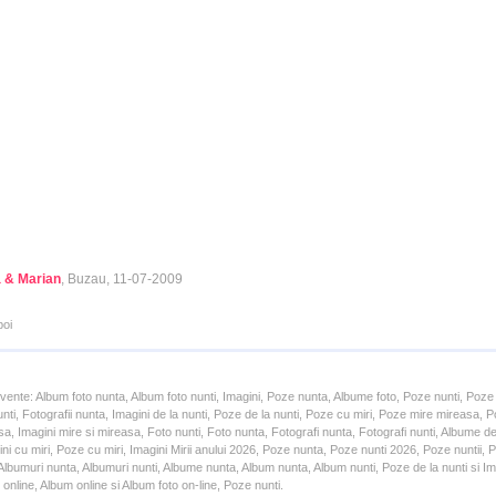
a & Marian
, Buzau, 11-07-2009
poi
cvente: Album foto nunta, Album foto nunti, Imagini, Poze nunta, Albume foto, Poze nunti, Poze
unti, Fotografii nunta, Imagini de la nunti, Poze de la nunti, Poze cu miri, Poze mire mireasa,
a, Imagini mire si mireasa, Foto nunti, Foto nunta, Fotografi nunta, Fotografi nunti, Albume d
ni cu miri, Poze cu miri, Imagini Mirii anului 2026, Poze nunta, Poze nunti 2026, Poze nuntii,
lbumuri nunta, Albumuri nunti, Albume nunta, Album nunta, Album nunti, Poze de la nunti si Ima
online, Album online si Album foto on-line, Poze nunti.