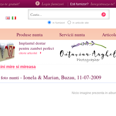
aza-te gratuit!
Login furnizori
Inregistreaza-te!
Esti furnizor?
in furnizori
in articole site
Produse nunta
Servicii nunta
Articole
Implantul dentar
pentru zambet perfect
citeste articolul
ini mire si mireasa
- Ionela & Marian, Buzau, 11-07-2009
foto nunti
Nicio imagine prezenta in albu