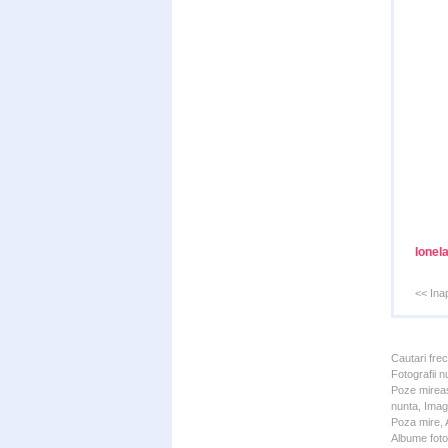
Ionel
<< Ina
Cautari fre
Fotografii n
Poze mireas
nunta, Imagi
Poza mire, A
Albume foto 