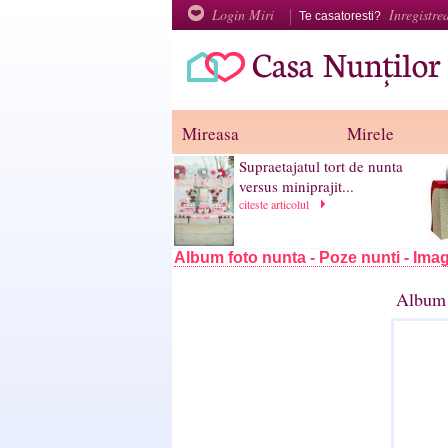
Login Miri
Inregistre
Te casatoresti?
Mireasa
Mirele
Supraetajatul tort de nunta
versus miniprajit...
citeste articolul
Album foto nunta - Poze nunti - Imag
Album 