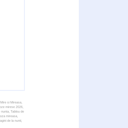
 Mire si Mireasa,
 Poze mirese 2026,
e nunta, Tablou de
 Poza mireasa,
gini de la nunti,