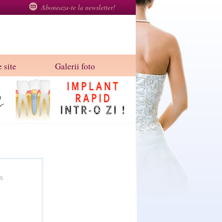
Aboneaza-te la newsletter!
 site
Galerii foto
m.