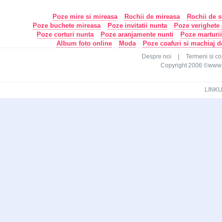
Poze mire si mireasa
Rochii de mireasa
Rochii de s
Poze buchete mireasa
Poze invitatii nunta
Poze verighete /
Poze corturi nunta
Poze aranjamente nunti
Poze marturi
Album foto online
Moda
Poze coafuri si machiaj 
Despre noi
|
Termeni si con
Copyright 2006 ©www.ca
LINKU