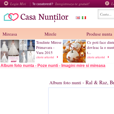
Login Miri
Inregistreaza-te gratuit!
L
Te casatoresti?
Mireasa
Mirele
Produse nunta
Tendinte Mirese
Ce poti face dint
Primavara -
dovleac la o nun
Vara 2015
t...
citeste articolul
citeste articolul
Album foto nunta - Poze nunti - Imagini mire si mireasa
- Ral & Raz, B
Album foto nunti