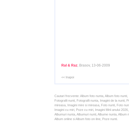
Ral & Raz
, Brasov, 13-06-2009
<< Inapoi
Cautari frecvente: Album foto nunta, Album foto nunti,
Fotografii nunti, Fotografii nunta, Imagini de la nunt
mireasa, Imagini mire si mireasa, Foto nunti, Foto nun
Imagini cu miri, Poze cu miri, Imagini Mirii anului 20
Albumuri nunta, Albumuri nunti, Albume nunta, Album nun
Album online si Album foto on-line, Poze nunti.