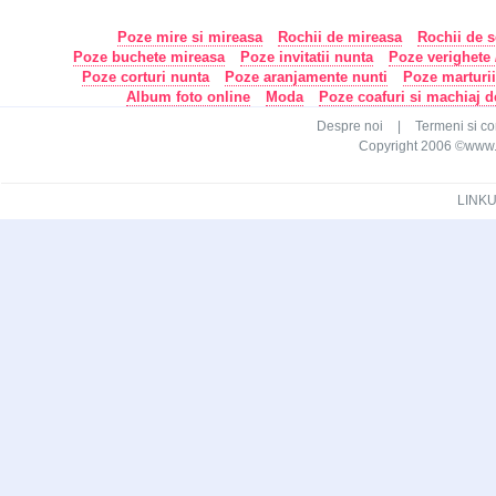
Poze mire si mireasa
Rochii de mireasa
Rochii de s
Poze buchete mireasa
Poze invitatii nunta
Poze verighete /
Poze corturi nunta
Poze aranjamente nunti
Poze marturi
Album foto online
Moda
Poze coafuri si machiaj 
Despre noi
|
Termeni si con
Copyright 2006 ©www.ca
LINKU