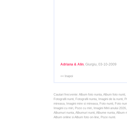
Adriana & Alin
, Giurgiu, 03-10-2009
<< Inapoi
Cautari frecvente: Album foto nunta, Album foto nunti,
Fotografii nunti, Fotografii nunta, Imagini de la nunt
mireasa, Imagini mire si mireasa, Foto nunti, Foto nun
Imagini cu miri, Poze cu miri, Imagini Mirii anului 20
Albumuri nunta, Albumuri nunti, Albume nunta, Album nun
Album online si Album foto on-line, Poze nunti.