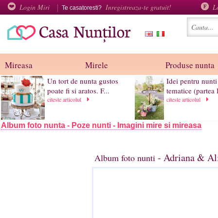
Login Miri
Inregistreaza-te gratuit!
L
Te casatoresti?
Mireasa
Mirele
Produse nunta
Un tort de nunta gustos
Idei pentru nunti
poate fi si aratos. F...
tematice (partea 
citeste articolul
citeste articolul
Album foto nunta - Poze nunti - Imagini mire si mireasa
- Adriana & Al
Album foto nunti