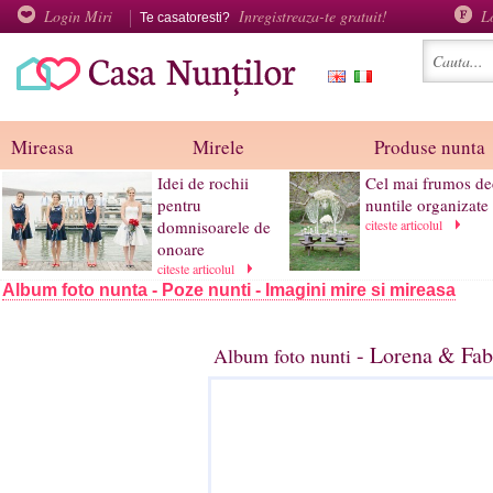
Login Miri
Inregistreaza-te gratuit!
L
Te casatoresti?
Mireasa
Mirele
Produse nunta
Idei de rochii
Cel mai frumos de
pentru
nuntile organizate 
domnisoarele de
citeste articolul
onoare
citeste articolul
Album foto nunta - Poze nunti - Imagini mire si mireasa
- Lorena & Fabr
Album foto nunti