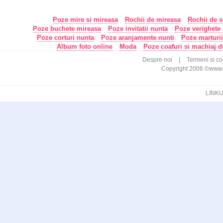
Poze mire si mireasa
Rochii de mireasa
Rochii de s
Poze buchete mireasa
Poze invitatii nunta
Poze verighete /
Poze corturi nunta
Poze aranjamente nunti
Poze marturi
Album foto online
Moda
Poze coafuri si machiaj 
Despre noi
|
Termeni si con
Copyright 2006 ©www.ca
LINKU