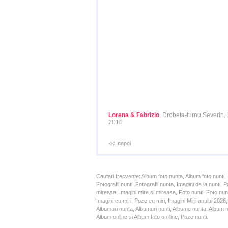
Lorena & Fabrizio
, Drobeta-turnu Severin,
2010
<< Inapoi
Cautari frecvente: Album foto nunta, Album foto nunti,
Fotografii nunti, Fotografii nunta, Imagini de la nunt
mireasa, Imagini mire si mireasa, Foto nunti, Foto nun
Imagini cu miri, Poze cu miri, Imagini Mirii anului 20
Albumuri nunta, Albumuri nunti, Albume nunta, Album nun
Album online si Album foto on-line, Poze nunti.