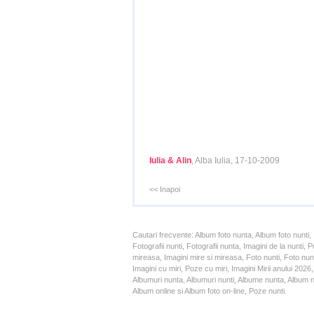
Iulia & Alin
, Alba Iulia, 17-10-2009
<< Inapoi
Cautari frecvente: Album foto nunta, Album foto nunti,
Fotografii nunti, Fotografii nunta, Imagini de la nunt
mireasa, Imagini mire si mireasa, Foto nunti, Foto nun
Imagini cu miri, Poze cu miri, Imagini Mirii anului 20
Albumuri nunta, Albumuri nunti, Albume nunta, Album nun
Album online si Album foto on-line, Poze nunti.