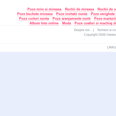
Poze mire si mireasa
Rochii de mireasa
Rochii de s
Poze buchete mireasa
Poze invitatii nunta
Poze verighete /
Poze corturi nunta
Poze aranjamente nunti
Poze marturi
Album foto online
Moda
Poze coafuri si machiaj 
Despre noi
|
Termeni si con
Copyright 2006 ©www.ca
LINKU