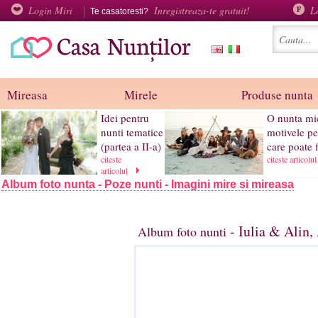
Login Miri
Inregistreaza-te gratuit!
L
Te casatoresti?
Mireasa
Mirele
Produse nunta
Idei pentru
O nunta mic
nunti tematice
motivele pe
(partea a II-a)
care poate fi
citeste
citeste articolu
articolul
Album foto nunta - Poze nunti - Imagini mire si mireasa
- Iulia & Alin,
Album foto nunti