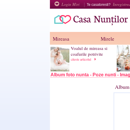
Login Miri
Inregistre
Te casatoresti?
Mireasa
Mirele
Voalul de mireasa si
coafurile potrivite
citeste articolul
Album foto nunta - Poze nunti - Imag
Album 