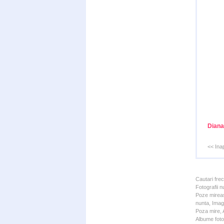
Diana
<< Ina
Cautari fre
Fotografii n
Poze mireas
nunta, Imagi
Poza mire, A
Albume foto 