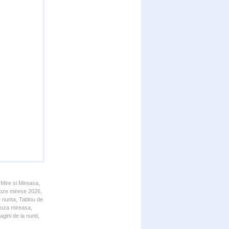
 Mire si Mireasa,
 Poze mirese 2026,
e nunta, Tablou de
 Poza mireasa,
gini de la nunti,