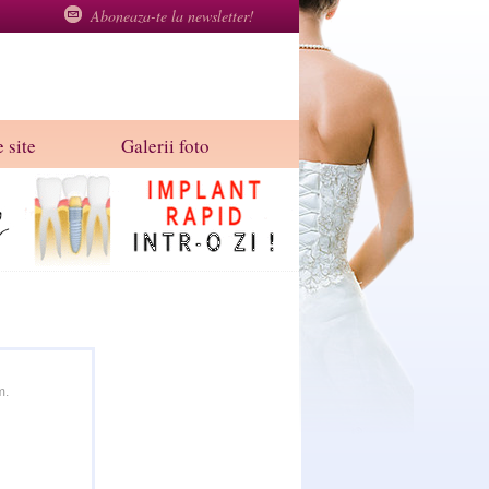
Aboneaza-te la newsletter!
 site
Galerii foto
m.