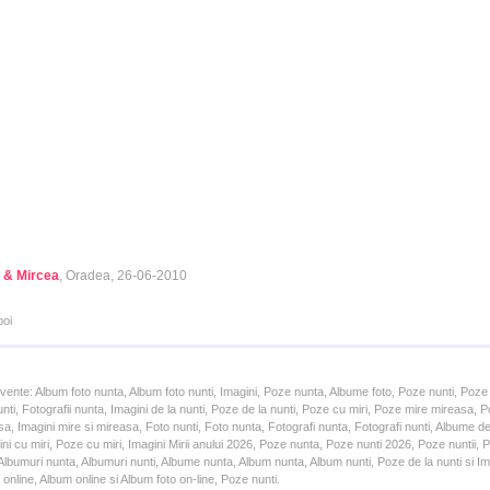
 & Mircea
, Oradea, 26-06-2010
poi
cvente: Album foto nunta, Album foto nunti, Imagini, Poze nunta, Albume foto, Poze nunti, Poze
unti, Fotografii nunta, Imagini de la nunti, Poze de la nunti, Poze cu miri, Poze mire mireasa,
a, Imagini mire si mireasa, Foto nunti, Foto nunta, Fotografi nunta, Fotografi nunti, Albume d
ni cu miri, Poze cu miri, Imagini Mirii anului 2026, Poze nunta, Poze nunti 2026, Poze nuntii,
lbumuri nunta, Albumuri nunti, Albume nunta, Album nunta, Album nunti, Poze de la nunti si Ima
online, Album online si Album foto on-line, Poze nunti.