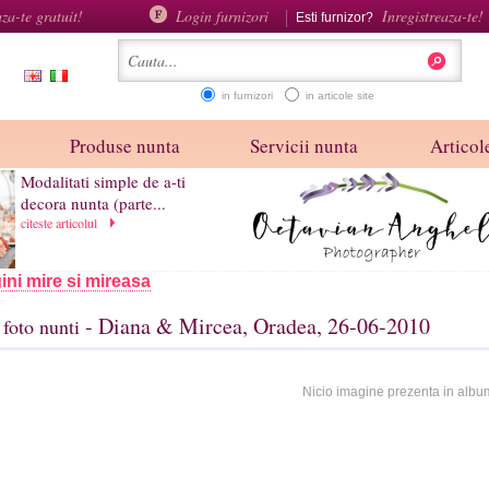
aza-te gratuit!
Login furnizori
Inregistreaza-te!
Esti furnizor?
in furnizori
in articole site
Produse nunta
Servicii nunta
Articole
Modalitati simple de a-ti
decora nunta (parte...
citeste articolul
ini mire si mireasa
- Diana & Mircea, Oradea, 26-06-2010
foto nunti
Nicio imagine prezenta in albu