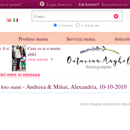
aza-te gratuit!
Login furnizori
Inregistreaza-te!
Esti furnizor?
in furnizori
in articole site
Produse nunta
Servicii nunta
Articole
 fi si
Cum sa ai o nunta
altfel
citeste articolul
ini mire si mireasa
- Andreea & Mihai, Alexandria, 10-10-2010
foto nunti
Nicio imagine prezenta in albu