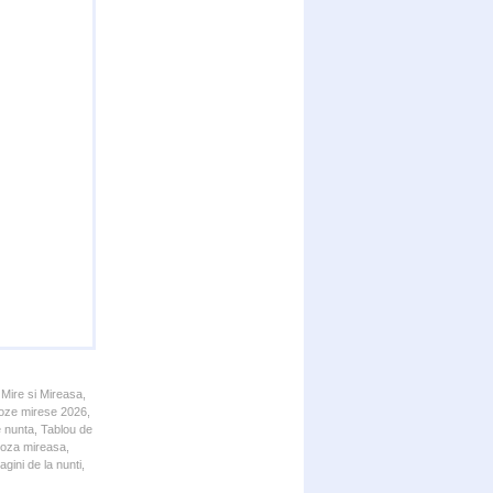
 Mire si Mireasa,
 Poze mirese 2026,
e nunta, Tablou de
 Poza mireasa,
gini de la nunti,