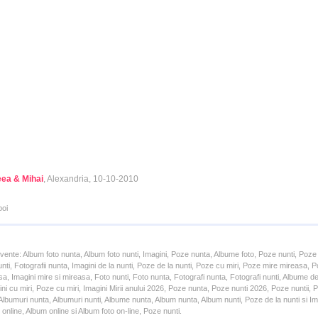
ea & Mihai
, Alexandria, 10-10-2010
poi
cvente: Album foto nunta, Album foto nunti, Imagini, Poze nunta, Albume foto, Poze nunti, Poze
unti, Fotografii nunta, Imagini de la nunti, Poze de la nunti, Poze cu miri, Poze mire mireasa,
a, Imagini mire si mireasa, Foto nunti, Foto nunta, Fotografi nunta, Fotografi nunti, Albume d
ni cu miri, Poze cu miri, Imagini Mirii anului 2026, Poze nunta, Poze nunti 2026, Poze nuntii,
lbumuri nunta, Albumuri nunti, Albume nunta, Album nunta, Album nunti, Poze de la nunti si Ima
online, Album online si Album foto on-line, Poze nunti.