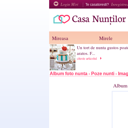
Login Miri
Inregistre
Te casatoresti?
Mireasa
Mirele
Un tort de nunta gustos poate
aratos. F...
citeste articolul
Album foto nunta - Poze nunti - Imag
Album 