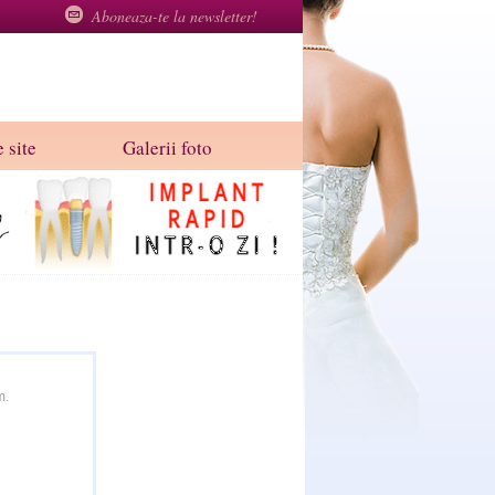
Aboneaza-te la newsletter!
 site
Galerii foto
m.