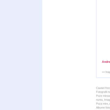
Andre
<< Ina
Cautari fre
Fotografii n
Poze mireas
nunta, Imagi
Poza mire, A
Albume foto 