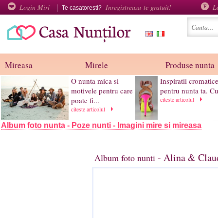
Login Miri
Inregistreaza-te gratuit!
L
Te casatoresti?
Mireasa
Mirele
Produse nunta
O nunta mica si
Inspiratii cromatic
motivele pentru care
pentru nunta ta. Cul
poate fi...
citeste articolul
citeste articolul
Album foto nunta - Poze nunti - Imagini mire si mireasa
- Alina & Claud
Album foto nunti