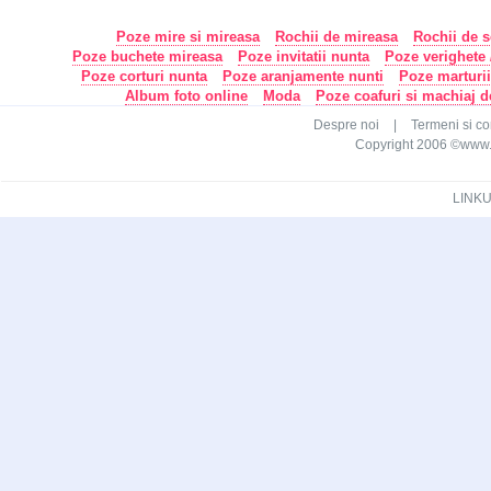
Poze mire si mireasa
Rochii de mireasa
Rochii de s
Poze buchete mireasa
Poze invitatii nunta
Poze verighete /
Poze corturi nunta
Poze aranjamente nunti
Poze marturi
Album foto online
Moda
Poze coafuri si machiaj 
Despre noi
|
Termeni si con
Copyright 2006 ©www.ca
LINKU