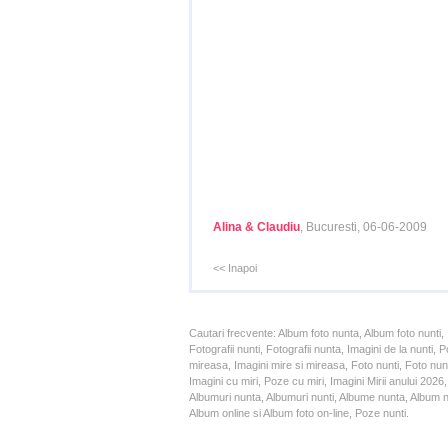
Alina & Claudiu
, Bucuresti, 06-06-2009
<< Inapoi
Cautari frecvente: Album foto nunta, Album foto nunti,
Fotografii nunti, Fotografii nunta, Imagini de la nunt
mireasa, Imagini mire si mireasa, Foto nunti, Foto nun
Imagini cu miri, Poze cu miri, Imagini Mirii anului 20
Albumuri nunta, Albumuri nunti, Albume nunta, Album nun
Album online si Album foto on-line, Poze nunti.