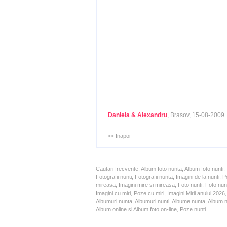
Daniela & Alexandru
, Brasov, 15-08-2009
<< Inapoi
Cautari frecvente: Album foto nunta, Album foto nunti,
Fotografii nunti, Fotografii nunta, Imagini de la nunt
mireasa, Imagini mire si mireasa, Foto nunti, Foto nun
Imagini cu miri, Poze cu miri, Imagini Mirii anului 20
Albumuri nunta, Albumuri nunti, Albume nunta, Album nun
Album online si Album foto on-line, Poze nunti.