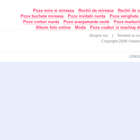
Poze mire si mireasa
Rochii de mireasa
Rochii de s
Poze buchete mireasa
Poze invitatii nunta
Poze verighete /
Poze corturi nunta
Poze aranjamente nunti
Poze marturi
Album foto online
Moda
Poze coafuri si machiaj 
Despre noi
|
Termeni si con
Copyright 2006 ©www.ca
LINKU