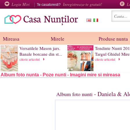
Login Miri
Inregistreaza-te gratuit!
L
Te casatoresti?
Mireasa
Mirele
Produse nunta
Versatilele Mason jars.
Tendinte Nunti 201
Banale borcane din st...
Targul Ghidul Mires
citeste articolul
citeste articolul
Album foto nunta - Poze nunti - Imagini mire si mireasa
- Daniela & Al
Album foto nunti