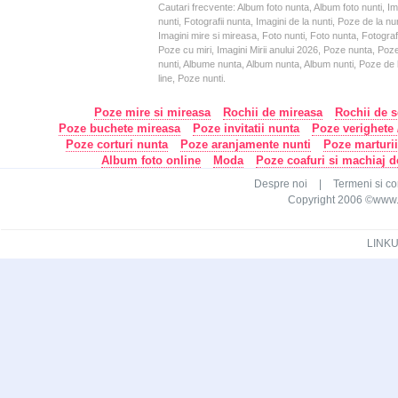
Cautari frecvente: Album foto nunta, Album foto nunti, I
nunti, Fotografii nunta, Imagini de la nunti, Poze de la
Imagini mire si mireasa, Foto nunti, Foto nunta, Fotograf
Poze cu miri, Imagini Mirii anului 2026, Poze nunta, Poz
nunti, Albume nunta, Album nunta, Album nunti, Poze de la
line, Poze nunti.
Poze mire si mireasa
Rochii de mireasa
Rochii de s
Poze buchete mireasa
Poze invitatii nunta
Poze verighete /
Poze corturi nunta
Poze aranjamente nunti
Poze marturi
Album foto online
Moda
Poze coafuri si machiaj 
Despre noi
|
Termeni si con
Copyright 2006 ©www.ca
LINKU