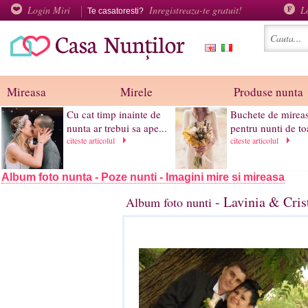
Login Miri
Inregistreaza-te gratuit!
L
Te casatoresti?
Mireasa
Mirele
Produse nunta
Cu cat timp inainte de
Buchete de mirea
nunta ar trebui sa ape...
pentru nunti de t
citeste articolul
citeste articolul
Album foto nunta - Poze nunti - Imagini mire si mireasa
- Lavinia & Cris
Album foto nunti