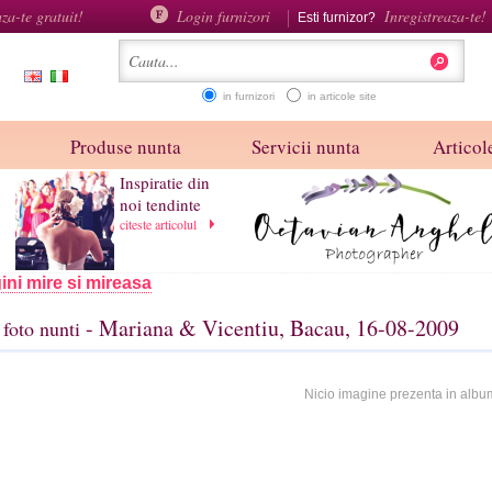
aza-te gratuit!
Login furnizori
Inregistreaza-te!
Esti furnizor?
in furnizori
in articole site
Produse nunta
Servicii nunta
Articole
Inspiratie din
noi tendinte
citeste articolul
ini mire si mireasa
- Mariana & Vicentiu, Bacau, 16-08-2009
foto nunti
Nicio imagine prezenta in albu