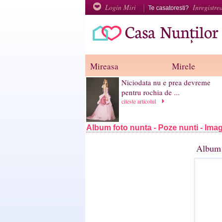
Login Miri
Inregistre
Te casatoresti?
Mireasa
Mirele
Niciodata nu e prea devreme
pentru rochia de ...
citeste articolul
Album foto nunta - Poze nunti - Imag
Album 