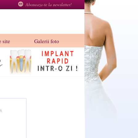
Aboneaza-te la newsletter!
 site
Galerii foto
m.