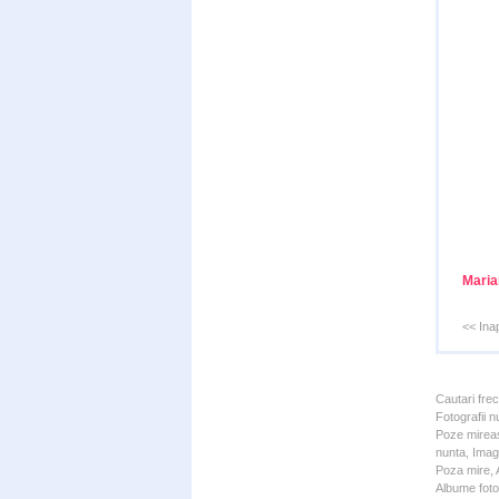
Maria
<< Ina
Cautari fre
Fotografii n
Poze mireas
nunta, Imagi
Poza mire, A
Albume foto 