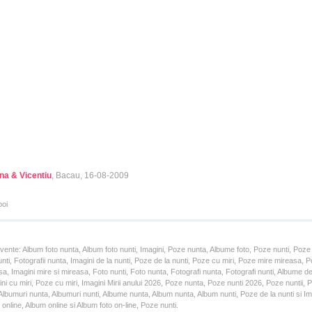
na & Vicentiu
, Bacau, 16-08-2009
poi
cvente: Album foto nunta, Album foto nunti, Imagini, Poze nunta, Albume foto, Poze nunti, Poze
unti, Fotografii nunta, Imagini de la nunti, Poze de la nunti, Poze cu miri, Poze mire mireasa,
a, Imagini mire si mireasa, Foto nunti, Foto nunta, Fotografi nunta, Fotografi nunti, Albume d
ni cu miri, Poze cu miri, Imagini Mirii anului 2026, Poze nunta, Poze nunti 2026, Poze nuntii,
lbumuri nunta, Albumuri nunti, Albume nunta, Album nunta, Album nunti, Poze de la nunti si Ima
online, Album online si Album foto on-line, Poze nunti.