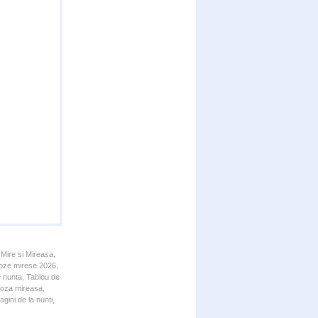
 Mire si Mireasa,
 Poze mirese 2026,
e nunta, Tablou de
 Poza mireasa,
gini de la nunti,