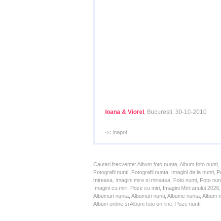
Ioana & Viorel
, Bucuresti, 30-10-2010
<< Inapoi
Cautari frecvente: Album foto nunta, Album foto nunti,
Fotografii nunti, Fotografii nunta, Imagini de la nunt
mireasa, Imagini mire si mireasa, Foto nunti, Foto nun
Imagini cu miri, Poze cu miri, Imagini Mirii anului 20
Albumuri nunta, Albumuri nunti, Albume nunta, Album nun
Album online si Album foto on-line, Poze nunti.