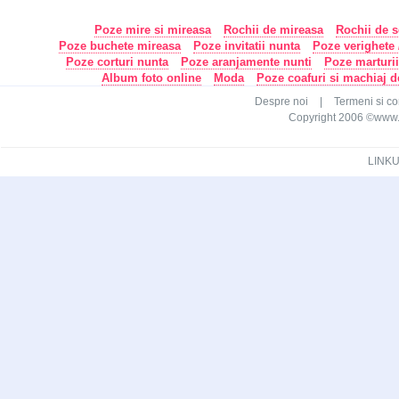
Poze mire si mireasa
Rochii de mireasa
Rochii de s
Poze buchete mireasa
Poze invitatii nunta
Poze verighete /
Poze corturi nunta
Poze aranjamente nunti
Poze marturi
Album foto online
Moda
Poze coafuri si machiaj 
Despre noi
|
Termeni si con
Copyright 2006 ©www.ca
LINKU