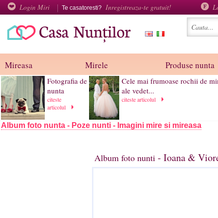
Login Miri
Inregistreaza-te gratuit!
L
Te casatoresti?
Mireasa
Mirele
Produse nunta
Fotografia de
Cele mai frumoase rochii de mi
nunta
ale vedet...
citeste
citeste articolul
articolul
Album foto nunta - Poze nunti - Imagini mire si mireasa
- Ioana & Viore
Album foto nunti