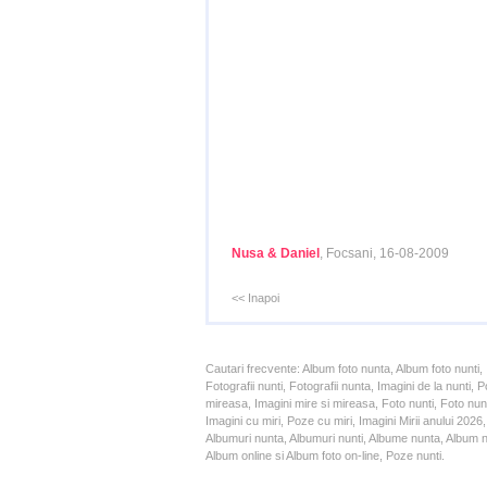
Nusa & Daniel
, Focsani, 16-08-2009
<< Inapoi
Cautari frecvente: Album foto nunta, Album foto nunti,
Fotografii nunti, Fotografii nunta, Imagini de la nunt
mireasa, Imagini mire si mireasa, Foto nunti, Foto nun
Imagini cu miri, Poze cu miri, Imagini Mirii anului 20
Albumuri nunta, Albumuri nunti, Albume nunta, Album nun
Album online si Album foto on-line, Poze nunti.