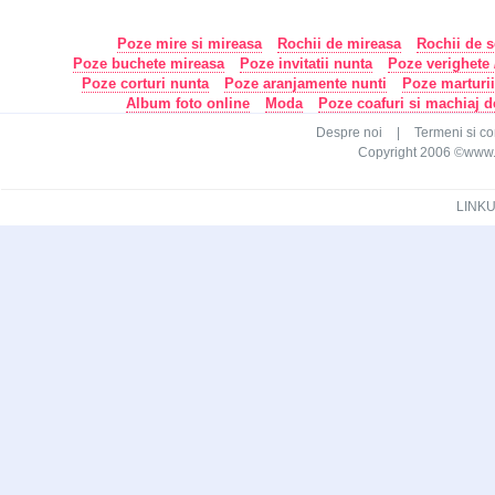
Poze mire si mireasa
Rochii de mireasa
Rochii de s
Poze buchete mireasa
Poze invitatii nunta
Poze verighete /
Poze corturi nunta
Poze aranjamente nunti
Poze marturi
Album foto online
Moda
Poze coafuri si machiaj 
Despre noi
|
Termeni si con
Copyright 2006 ©www.ca
LINKU