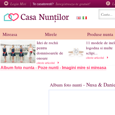
Login Miri
Inregistreaza-te gratuit!
L
Te casatoresti?
Mireasa
Mirele
Produse nunta
Idei de rochii
11 modele de inel
pentru
logodna si multe
domnisoarele de
sclipi...
onoare
citeste articolul
citeste articolul
Album foto nunta - Poze nunti - Imagini mire si mireasa
- Nusa & Danie
Album foto nunti