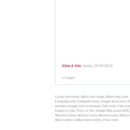
Alina & Alin
, Vaslui, 25-09-2010
<< Inapoi
Cautari frecvente: Album foto nunta, Album foto nunti,
Fotografii nunti, Fotografii nunta, Imagini de la nunt
mireasa, Imagini mire si mireasa, Foto nunti, Foto nun
Imagini cu miri, Poze cu miri, Imagini Mirii anului 20
Albumuri nunta, Albumuri nunti, Albume nunta, Album nun
Album online si Album foto on-line, Poze nunti.