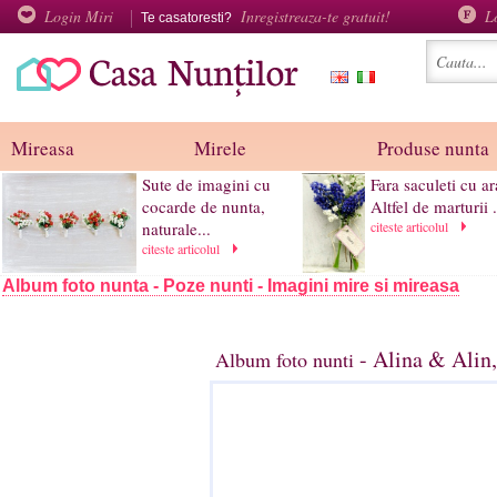
Login Miri
Inregistreaza-te gratuit!
L
Te casatoresti?
Mireasa
Mirele
Produse nunta
Sute de imagini cu
Fara saculeti cu ar
cocarde de nunta,
Altfel de marturii .
naturale...
citeste articolul
citeste articolul
Album foto nunta - Poze nunti - Imagini mire si mireasa
- Alina & Alin,
Album foto nunti