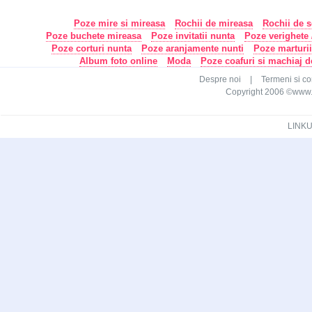
Poze mire si mireasa
Rochii de mireasa
Rochii de s
Poze buchete mireasa
Poze invitatii nunta
Poze verighete /
Poze corturi nunta
Poze aranjamente nunti
Poze marturi
Album foto online
Moda
Poze coafuri si machiaj 
Despre noi
|
Termeni si con
Copyright 2006 ©www.ca
LINKU