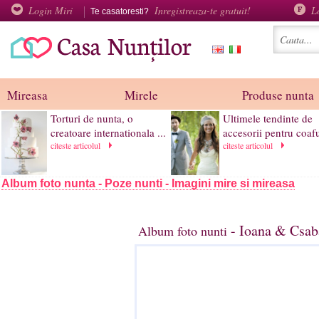
Login Miri
Inregistreaza-te gratuit!
L
Te casatoresti?
Mireasa
Mirele
Produse nunta
Torturi de nunta, o
Ultimele tendinte de
creatoare internationala ...
accesorii pentru coafu
citeste articolul
citeste articolul
Album foto nunta - Poze nunti - Imagini mire si mireasa
- Ioana & Csab
Album foto nunti