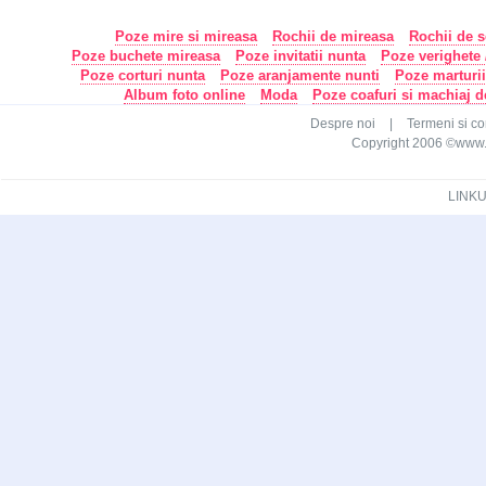
Poze mire si mireasa
Rochii de mireasa
Rochii de s
Poze buchete mireasa
Poze invitatii nunta
Poze verighete /
Poze corturi nunta
Poze aranjamente nunti
Poze marturi
Album foto online
Moda
Poze coafuri si machiaj 
Despre noi
|
Termeni si con
Copyright 2006 ©www.ca
LINKU