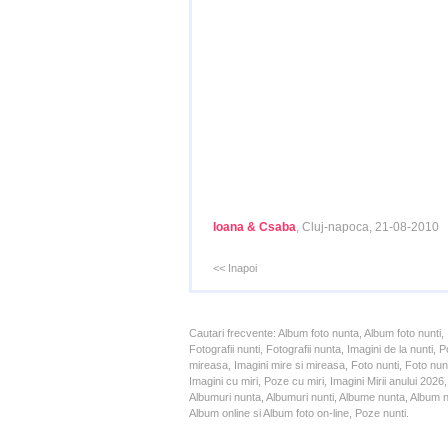
Ioana & Csaba
, Cluj-napoca, 21-08-2010
<< Inapoi
Cautari frecvente: Album foto nunta, Album foto nunti,
Fotografii nunti, Fotografii nunta, Imagini de la nunt
mireasa, Imagini mire si mireasa, Foto nunti, Foto nun
Imagini cu miri, Poze cu miri, Imagini Mirii anului 20
Albumuri nunta, Albumuri nunti, Albume nunta, Album nun
Album online si Album foto on-line, Poze nunti.