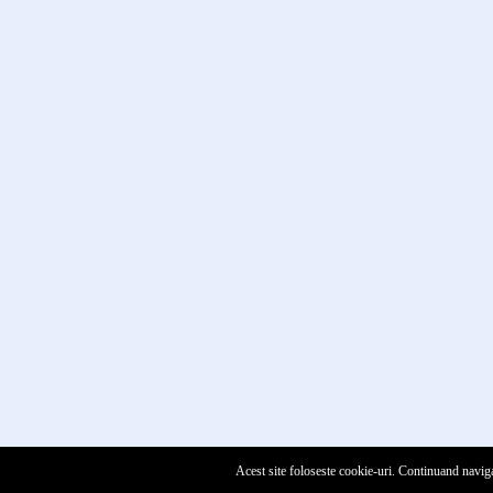
Acest site foloseste cookie-uri. Continuand naviga