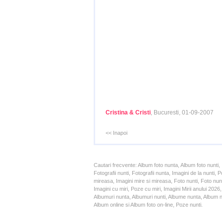
Cristina & Cristi
, Bucuresti, 01-09-2007
<< Inapoi
Cautari frecvente: Album foto nunta, Album foto nunti,
Fotografii nunti, Fotografii nunta, Imagini de la nunt
mireasa, Imagini mire si mireasa, Foto nunti, Foto nun
Imagini cu miri, Poze cu miri, Imagini Mirii anului 20
Albumuri nunta, Albumuri nunti, Albume nunta, Album nun
Album online si Album foto on-line, Poze nunti.