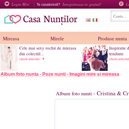
Login Miri
Inregistreaza-te gratuit!
L
Te casatoresti?
Mireasa
Mirele
Produse nunta
Cele mai sexy rochii de mireasa
Inspiratie 
din colectiil...
tendinte
citeste articolul
citeste articol
Album foto nunta - Poze nunti - Imagini mire si mireasa
- Cristina & Cr
Album foto nunti