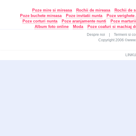
Poze mire si mireasa
Rochii de mireasa
Rochii de s
Poze buchete mireasa
Poze invitatii nunta
Poze verighete /
Poze corturi nunta
Poze aranjamente nunti
Poze marturi
Album foto online
Moda
Poze coafuri si machiaj 
Despre noi
|
Termeni si con
Copyright 2006 ©www.ca
LINKU