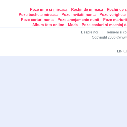
Poze mire si mireasa
Rochii de mireasa
Rochii de s
Poze buchete mireasa
Poze invitatii nunta
Poze verighete /
Poze corturi nunta
Poze aranjamente nunti
Poze marturi
Album foto online
Moda
Poze coafuri si machiaj 
Despre noi
|
Termeni si con
Copyright 2006 ©www.ca
LINKU