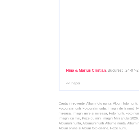
Nina & Marius Cristian
, Bucuresti, 24-07-
<< Inapoi
Cautari frecvente: Album foto nunta, Album foto nunti,
Fotografii nunti, Fotografii nunta, Imagini de la nunt
mireasa, Imagini mire si mireasa, Foto nunti, Foto nun
Imagini cu miri, Poze cu miri, Imagini Mirii anului 20
Albumuri nunta, Albumuri nunti, Albume nunta, Album nun
Album online si Album foto on-line, Poze nunti.