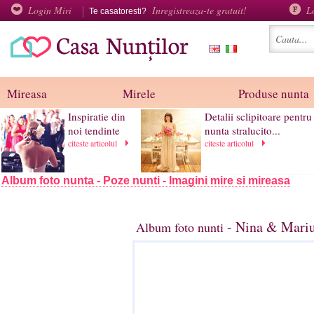
Login Miri
Inregistreaza-te gratuit!
L
Te casatoresti?
Mireasa
Mirele
Produse nunta
Inspiratie din
Detalii sclipitoare pentru
noi tendinte
nunta stralucito...
citeste articolul
citeste articolul
Album foto nunta - Poze nunti - Imagini mire si mireasa
- Nina & Marius
Album foto nunti