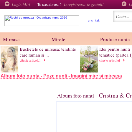
Login Miri
Inregistreaza-te gratuit!
L
Te casatoresti?
Mireasa
Mirele
Produse nunta
Buchetele de mireasa: tendinte
Idei pentru nunti
care raman si ...
tematice (partea I
citeste articolul
citeste articolul
Album foto nunta - Poze nunti - Imagini mire si mireasa
- Cristina & Cr
Album foto nunti