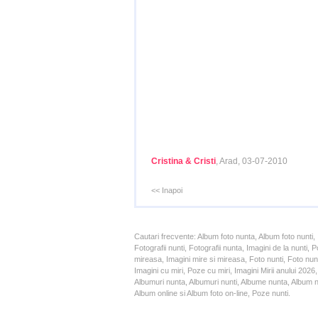
Cristina & Cristi
, Arad, 03-07-2010
<< Inapoi
Cautari frecvente: Album foto nunta, Album foto nunti,
Fotografii nunti, Fotografii nunta, Imagini de la nunt
mireasa, Imagini mire si mireasa, Foto nunti, Foto nun
Imagini cu miri, Poze cu miri, Imagini Mirii anului 20
Albumuri nunta, Albumuri nunti, Albume nunta, Album nun
Album online si Album foto on-line, Poze nunti.