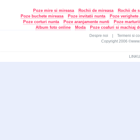
Poze mire si mireasa
Rochii de mireasa
Rochii de s
Poze buchete mireasa
Poze invitatii nunta
Poze verighete /
Poze corturi nunta
Poze aranjamente nunti
Poze marturi
Album foto online
Moda
Poze coafuri si machiaj 
Despre noi
|
Termeni si con
Copyright 2006 ©www.ca
LINKU