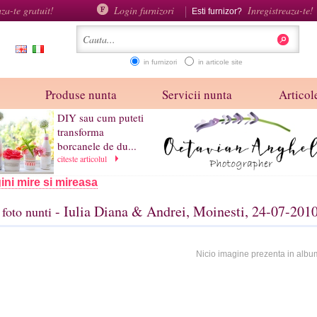
aza-te gratuit!
Login furnizori
Inregistreaza-te!
Esti furnizor?
in furnizori
in articole site
Produse nunta
Servicii nunta
Articole
DIY sau cum puteti
transforma
borcanele de du...
citeste articolul
ini mire si mireasa
- Iulia Diana & Andrei, Moinesti, 24-07-201
foto nunti
Nicio imagine prezenta in albu