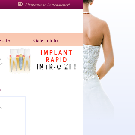
Aboneaza-te la newsletter!
 site
Galerii foto
0
m.