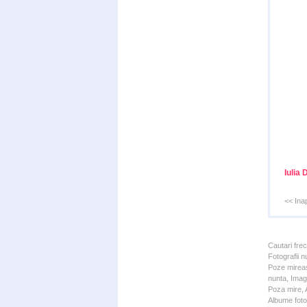
Iulia
<< Ina
Cautari fre
Fotografii n
Poze mireas
nunta, Imagi
Poza mire, A
Albume foto 