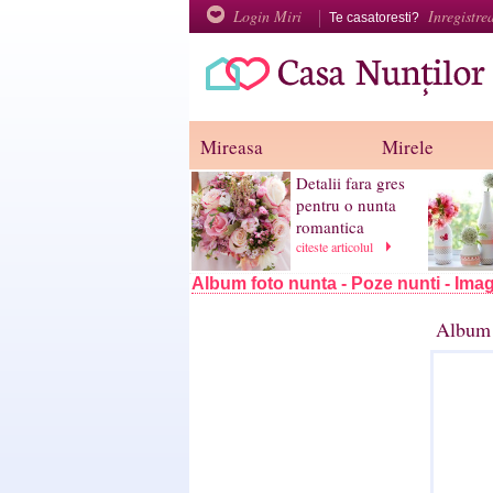
Login Miri
Inregistre
Te casatoresti?
Mireasa
Mirele
Detalii fara gres
pentru o nunta
romantica
citeste articolul
Album foto nunta - Poze nunti - Imag
Album 