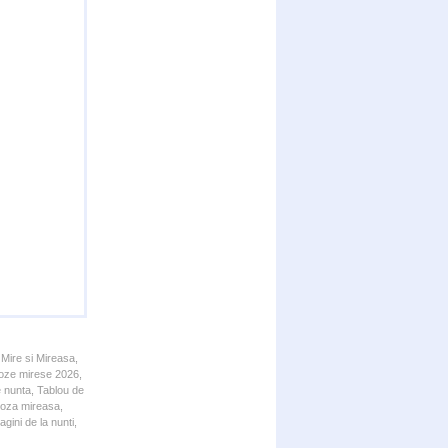
 Mire si Mireasa,
 Poze mirese 2026,
e nunta, Tablou de
 Poza mireasa,
gini de la nunti,