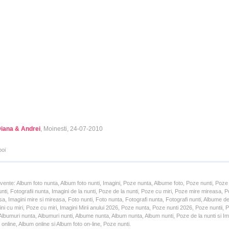
 Diana & Andrei
, Moinesti, 24-07-2010
poi
cvente: Album foto nunta, Album foto nunti, Imagini, Poze nunta, Albume foto, Poze nunti, Poze
unti, Fotografii nunta, Imagini de la nunti, Poze de la nunti, Poze cu miri, Poze mire mireasa,
a, Imagini mire si mireasa, Foto nunti, Foto nunta, Fotografi nunta, Fotografi nunti, Albume d
ni cu miri, Poze cu miri, Imagini Mirii anului 2026, Poze nunta, Poze nunti 2026, Poze nuntii,
lbumuri nunta, Albumuri nunti, Albume nunta, Album nunta, Album nunti, Poze de la nunti si Ima
online, Album online si Album foto on-line, Poze nunti.