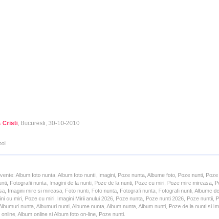
& Cristi
, Bucuresti, 30-10-2010
poi
cvente: Album foto nunta, Album foto nunti, Imagini, Poze nunta, Albume foto, Poze nunti, Poze
unti, Fotografii nunta, Imagini de la nunti, Poze de la nunti, Poze cu miri, Poze mire mireasa,
a, Imagini mire si mireasa, Foto nunti, Foto nunta, Fotografi nunta, Fotografi nunti, Albume d
ni cu miri, Poze cu miri, Imagini Mirii anului 2026, Poze nunta, Poze nunti 2026, Poze nuntii,
lbumuri nunta, Albumuri nunti, Albume nunta, Album nunta, Album nunti, Poze de la nunti si Ima
online, Album online si Album foto on-line, Poze nunti.