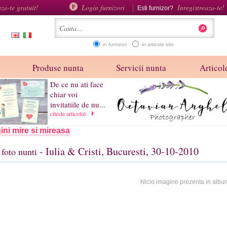
aza-te gratuit!
Login furnizori
Inregistreaza-te!
Esti furnizor?
in furnizori
in articole site
Produse nunta
Servicii nunta
Articole
De ce nu ati face
chiar voi
invitatiile de nu...
citeste articolul
ini mire si mireasa
- Iulia & Cristi, Bucuresti, 30-10-2010
foto nunti
Nicio imagine prezenta in albu