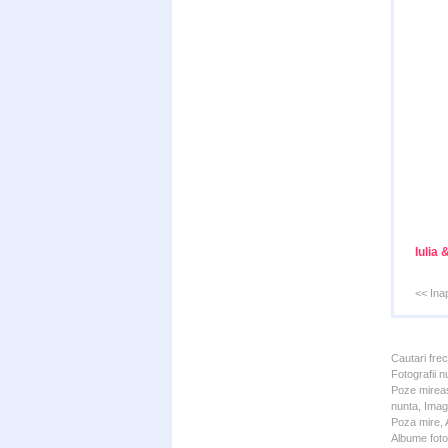
Iulia 
<< Ina
Cautari fre
Fotografii n
Poze mireas
nunta, Imagi
Poza mire, A
Albume foto 