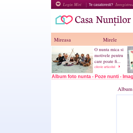
Login Miri
Inregistre
Te casatoresti?
Mireasa
Mirele
O nunta mica si
motivele pentru
care poate fi...
citeste articolul
Album foto nunta - Poze nunti - Imag
Album 