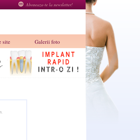
Aboneaza-te la newsletter!
 site
Galerii foto
m.