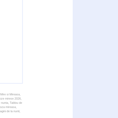
 Mire si Mireasa,
 Poze mirese 2026,
e nunta, Tablou de
 Poza mireasa,
gini de la nunti,