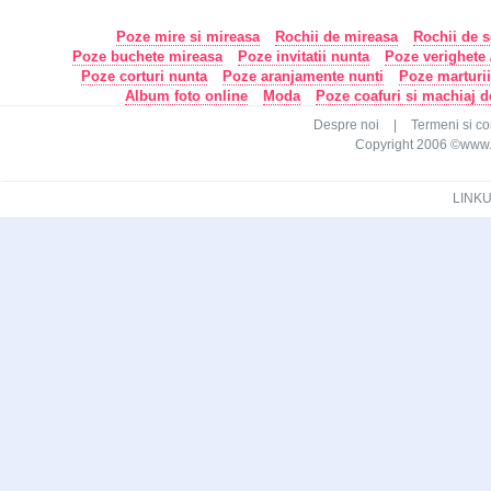
Poze mire si mireasa
Rochii de mireasa
Rochii de s
Poze buchete mireasa
Poze invitatii nunta
Poze verighete /
Poze corturi nunta
Poze aranjamente nunti
Poze marturi
Album foto online
Moda
Poze coafuri si machiaj 
Despre noi
|
Termeni si con
Copyright 2006 ©www.ca
LINKU