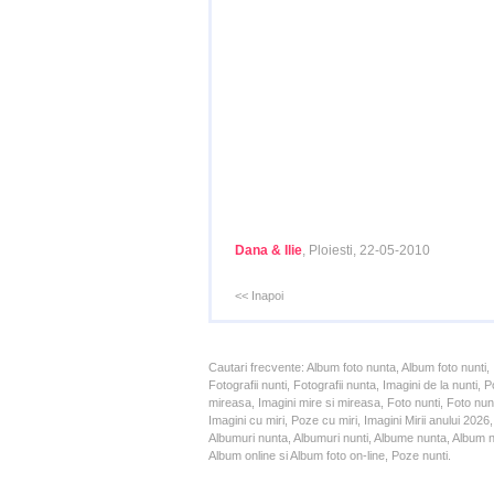
Dana & Ilie
, Ploiesti, 22-05-2010
<< Inapoi
Cautari frecvente: Album foto nunta, Album foto nunti,
Fotografii nunti, Fotografii nunta, Imagini de la nunt
mireasa, Imagini mire si mireasa, Foto nunti, Foto nun
Imagini cu miri, Poze cu miri, Imagini Mirii anului 20
Albumuri nunta, Albumuri nunti, Albume nunta, Album nun
Album online si Album foto on-line, Poze nunti.