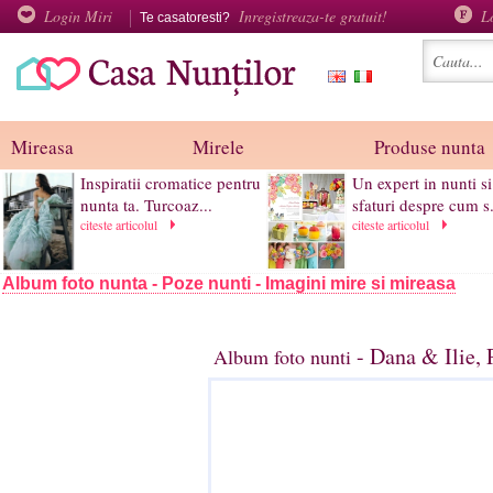
Login Miri
Inregistreaza-te gratuit!
L
Te casatoresti?
Mireasa
Mirele
Produse nunta
Inspiratii cromatice pentru
Un expert in nunti s
nunta ta. Turcoaz...
sfaturi despre cum s.
citeste articolul
citeste articolul
Album foto nunta - Poze nunti - Imagini mire si mireasa
- Dana & Ilie, 
Album foto nunti