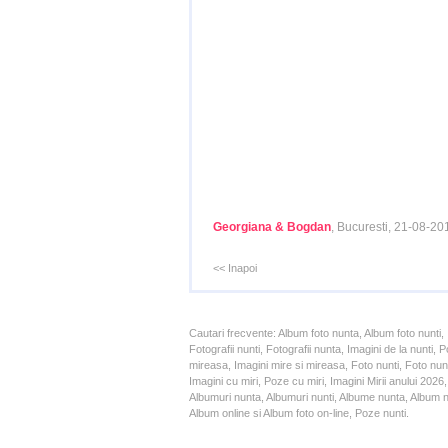
Georgiana & Bogdan
, Bucuresti, 21-08-20
<< Inapoi
Cautari frecvente: Album foto nunta, Album foto nunti,
Fotografii nunti, Fotografii nunta, Imagini de la nunt
mireasa, Imagini mire si mireasa, Foto nunti, Foto nun
Imagini cu miri, Poze cu miri, Imagini Mirii anului 20
Albumuri nunta, Albumuri nunti, Albume nunta, Album nun
Album online si Album foto on-line, Poze nunti.