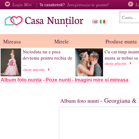
Login Miri
Inregistreaza-te gratuit!
L
Te casatoresti?
Mireasa
Mirele
Produse nunta
Niciodata nu e prea
Cu cat timp inain
devreme pentru rochia de
nunta ar trebui sa 
...
citeste articolul
citeste articolul
Album foto nunta - Poze nunti - Imagini mire si mireasa
- Georgiana & 
Album foto nunti