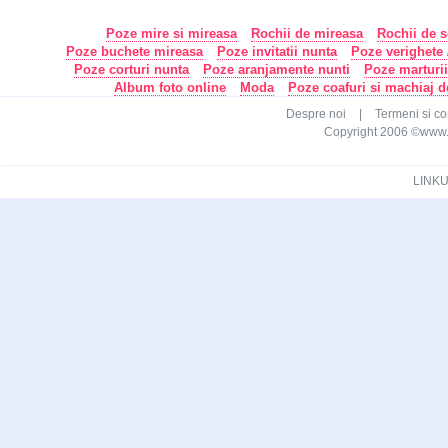
Poze mire si mireasa
Rochii de mireasa
Rochii de s
Poze buchete mireasa
Poze invitatii nunta
Poze verighete /
Poze corturi nunta
Poze aranjamente nunti
Poze marturi
Album foto online
Moda
Poze coafuri si machiaj 
Despre noi
|
Termeni si con
Copyright 2006 ©www.ca
LINKU