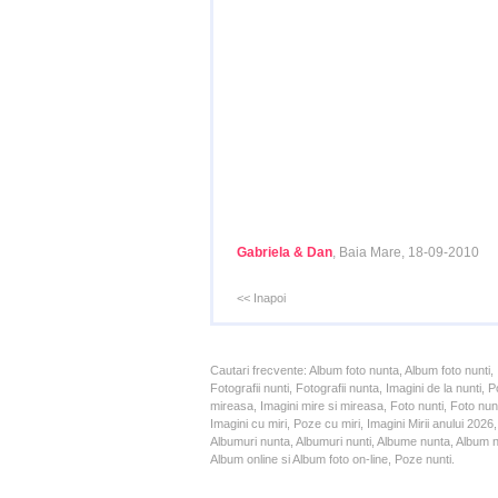
Gabriela & Dan
, Baia Mare, 18-09-2010
<< Inapoi
Cautari frecvente: Album foto nunta, Album foto nunti,
Fotografii nunti, Fotografii nunta, Imagini de la nunt
mireasa, Imagini mire si mireasa, Foto nunti, Foto nun
Imagini cu miri, Poze cu miri, Imagini Mirii anului 20
Albumuri nunta, Albumuri nunti, Albume nunta, Album nun
Album online si Album foto on-line, Poze nunti.