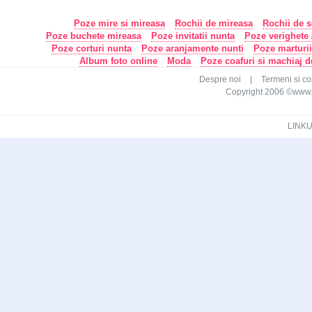
Poze mire si mireasa
Rochii de mireasa
Rochii de s
Poze buchete mireasa
Poze invitatii nunta
Poze verighete /
Poze corturi nunta
Poze aranjamente nunti
Poze marturi
Album foto online
Moda
Poze coafuri si machiaj 
Despre noi
|
Termeni si con
Copyright 2006 ©www.ca
LINKU