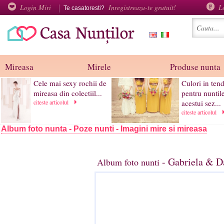
Login Miri
Inregistreaza-te gratuit!
L
Te casatoresti?
Mireasa
Mirele
Produse nunta
Cele mai sexy rochii de
Culori in tend
mireasa din colectiil...
pentru nuntil
citeste articolul
acestui sez...
citeste articolul
Album foto nunta - Poze nunti - Imagini mire si mireasa
- Gabriela & D
Album foto nunti