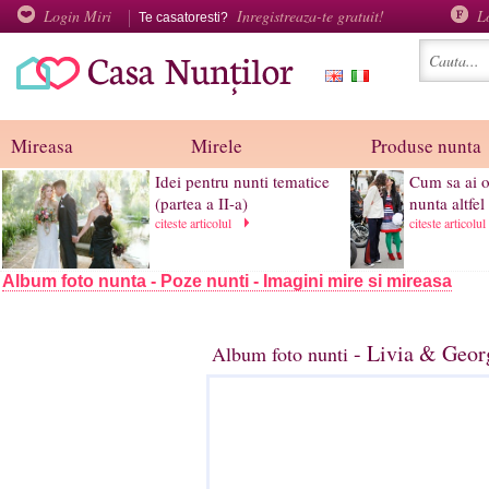
Login Miri
Inregistreaza-te gratuit!
L
Te casatoresti?
Mireasa
Mirele
Produse nunta
Idei pentru nunti tematice
Cum sa ai 
(partea a II-a)
nunta altfel
citeste articolul
citeste articolu
Album foto nunta - Poze nunti - Imagini mire si mireasa
- Livia & Geor
Album foto nunti