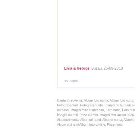
Livia & George
, Buzau, 25-09-2010
<< Inapoi
Cautari frecvente: Album foto nunta, Album foto nunti,
Fotografii nunti, Fotografii nunta, Imagini de la nunt
mireasa, Imagini mire si mireasa, Foto nunti, Foto nun
Imagini cu miri, Poze cu miri, Imagini Mirii anului 20
Albumuri nunta, Albumuri nunti, Albume nunta, Album nun
Album online si Album foto on-line, Poze nunti.