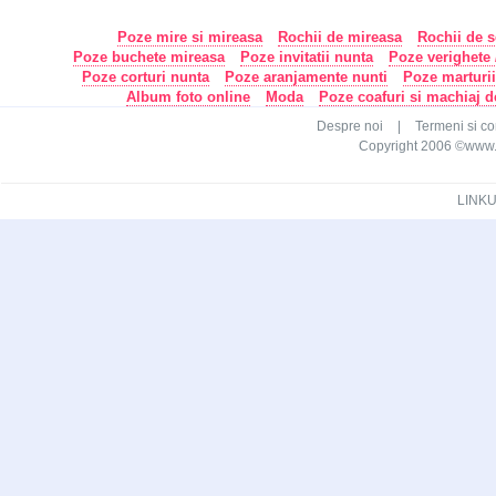
Poze mire si mireasa
Rochii de mireasa
Rochii de s
Poze buchete mireasa
Poze invitatii nunta
Poze verighete /
Poze corturi nunta
Poze aranjamente nunti
Poze marturi
Album foto online
Moda
Poze coafuri si machiaj 
Despre noi
|
Termeni si con
Copyright 2006 ©www.ca
LINKU