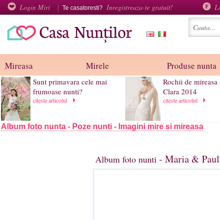
Login Miri
Inregistreaza-te gratuit!
L
Te casatoresti?
Mireasa
Mirele
Produse nunta
Sunt primavara cele mai
Rochii de mireasa
frumoase nunti?
Clara 2014
citeste articolul
citeste articolul
Album foto nunta - Poze nunti - Imagini mire si mireasa
- Maria & Paul
Album foto nunti