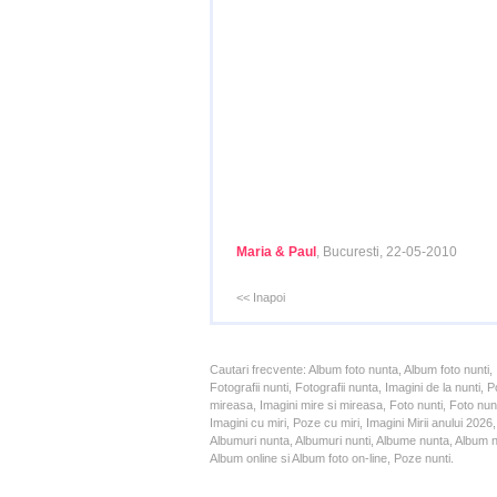
Maria & Paul
, Bucuresti, 22-05-2010
<< Inapoi
Cautari frecvente: Album foto nunta, Album foto nunti,
Fotografii nunti, Fotografii nunta, Imagini de la nunt
mireasa, Imagini mire si mireasa, Foto nunti, Foto nun
Imagini cu miri, Poze cu miri, Imagini Mirii anului 20
Albumuri nunta, Albumuri nunti, Albume nunta, Album nun
Album online si Album foto on-line, Poze nunti.