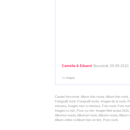
Camelia & Eduard
, Bucuresti, 05-09-2010
<< Inapoi
Cautari frecvente: Album foto nunta, Album foto nunti,
Fotografii nunti, Fotografii nunta, Imagini de la nunt
mireasa, Imagini mire si mireasa, Foto nunti, Foto nun
Imagini cu miri, Poze cu miri, Imagini Mirii anului 20
Albumuri nunta, Albumuri nunti, Albume nunta, Album nun
Album online si Album foto on-line, Poze nunti.