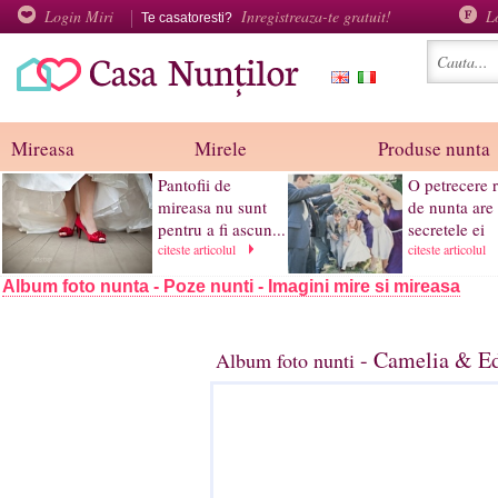
Login Miri
Inregistreaza-te gratuit!
L
Te casatoresti?
Mireasa
Mirele
Produse nunta
Pantofii de
O petrecere r
mireasa nu sunt
de nunta are
pentru a fi ascun...
secretele ei
citeste articolul
citeste articolul
Album foto nunta - Poze nunti - Imagini mire si mireasa
- Camelia & Ed
Album foto nunti