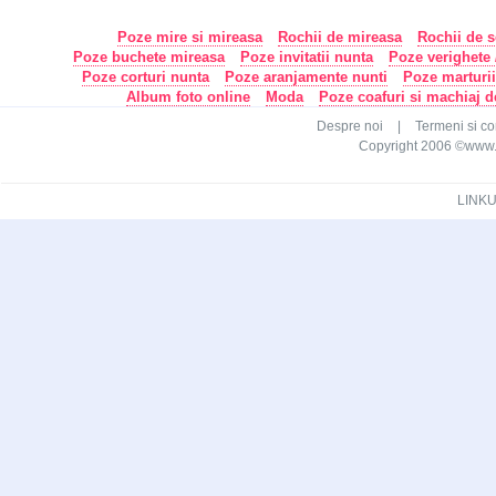
Poze mire si mireasa
Rochii de mireasa
Rochii de s
Poze buchete mireasa
Poze invitatii nunta
Poze verighete /
Poze corturi nunta
Poze aranjamente nunti
Poze marturi
Album foto online
Moda
Poze coafuri si machiaj 
Despre noi
|
Termeni si con
Copyright 2006 ©www.ca
LINKU