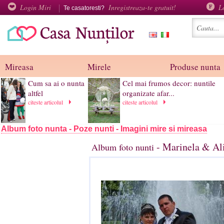
Login Miri
Inregistreaza-te gratuit!
L
Te casatoresti?
Mireasa
Mirele
Produse nunta
Cum sa ai o nunta
Cel mai frumos decor: nuntile
altfel
organizate afar...
citeste articolul
citeste articolul
Album foto nunta - Poze nunti - Imagini mire si mireasa
- Marinela & Al
Album foto nunti