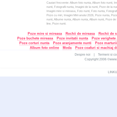
Cautari frecvente: Album foto nunta, Album foto nunti, I
nunti, Fotografii nunta, Imagini de la nunti, Poze de la
Imagini mire si mireasa, Foto nunti, Foto nunta, Fotograf
Poze cu miri, Imagini Mirii anului 2026, Poze nunta, Poz
nunti, Albume nunta, Album nunta, Album nunti, Poze de la
line, Poze nunti.
Poze mire si mireasa
Rochii de mireasa
Rochii de s
Poze buchete mireasa
Poze invitatii nunta
Poze verighete /
Poze corturi nunta
Poze aranjamente nunti
Poze marturi
Album foto online
Moda
Poze coafuri si machiaj 
Despre noi
|
Termeni si con
Copyright 2006 ©www.ca
LINKU