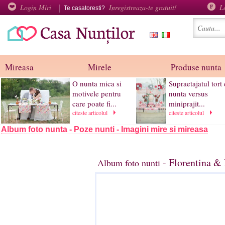
Login Miri
Inregistreaza-te gratuit!
L
Te casatoresti?
Mireasa
Mirele
Produse nunta
O nunta mica si
Supraetajatul tort
motivele pentru
nunta versus
care poate fi...
miniprajit...
citeste articolul
citeste articolul
Album foto nunta - Poze nunti - Imagini mire si mireasa
- Florentina &
Album foto nunti