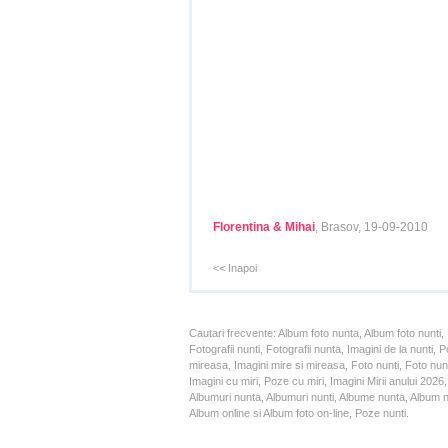
Florentina & Mihai
, Brasov, 19-09-2010
<< Inapoi
Cautari frecvente: Album foto nunta, Album foto nunti,
Fotografii nunti, Fotografii nunta, Imagini de la nunt
mireasa, Imagini mire si mireasa, Foto nunti, Foto nun
Imagini cu miri, Poze cu miri, Imagini Mirii anului 20
Albumuri nunta, Albumuri nunti, Albume nunta, Album nun
Album online si Album foto on-line, Poze nunti.