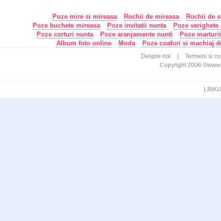
Poze mire si mireasa
Rochii de mireasa
Rochii de s
Poze buchete mireasa
Poze invitatii nunta
Poze verighete /
Poze corturi nunta
Poze aranjamente nunti
Poze marturi
Album foto online
Moda
Poze coafuri si machiaj 
Despre noi
|
Termeni si con
Copyright 2006 ©www.ca
LINKU