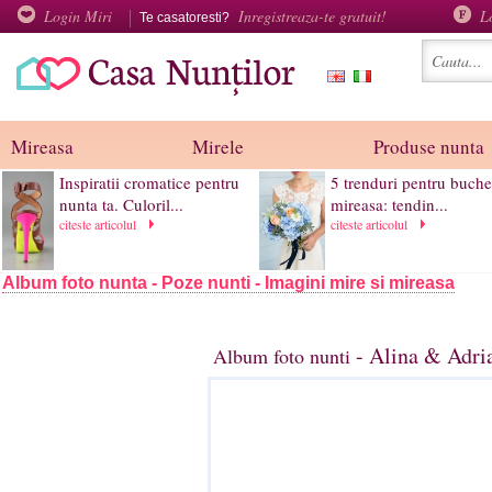
Login Miri
Inregistreaza-te gratuit!
L
Te casatoresti?
Mireasa
Mirele
Produse nunta
Inspiratii cromatice pentru
5 trenduri pentru buche
nunta ta. Culoril...
mireasa: tendin...
citeste articolul
citeste articolul
Album foto nunta - Poze nunti - Imagini mire si mireasa
- Alina & Adri
Album foto nunti