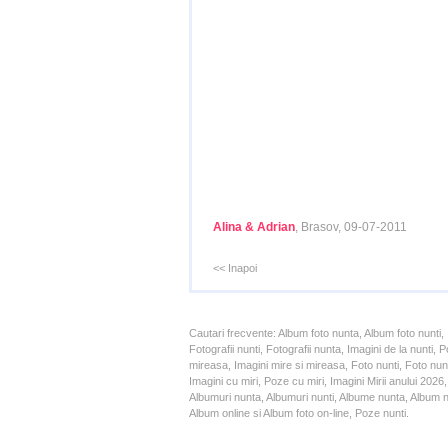
Alina & Adrian
, Brasov, 09-07-2011
<< Inapoi
Cautari frecvente: Album foto nunta, Album foto nunti,
Fotografii nunti, Fotografii nunta, Imagini de la nunt
mireasa, Imagini mire si mireasa, Foto nunti, Foto nun
Imagini cu miri, Poze cu miri, Imagini Mirii anului 20
Albumuri nunta, Albumuri nunti, Albume nunta, Album nun
Album online si Album foto on-line, Poze nunti.