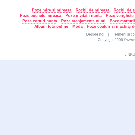
Poze mire si mireasa
Rochii de mireasa
Rochii de s
Poze buchete mireasa
Poze invitatii nunta
Poze verighete /
Poze corturi nunta
Poze aranjamente nunti
Poze marturi
Album foto online
Moda
Poze coafuri si machiaj 
Despre noi
|
Termeni si con
Copyright 2006 ©www.ca
LINKU