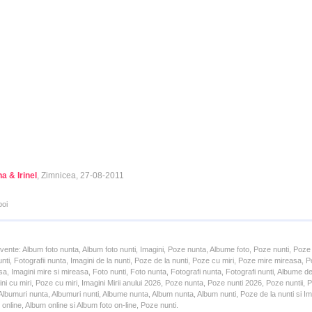
a & Irinel
, Zimnicea, 27-08-2011
poi
cvente: Album foto nunta, Album foto nunti, Imagini, Poze nunta, Albume foto, Poze nunti, Poze
unti, Fotografii nunta, Imagini de la nunti, Poze de la nunti, Poze cu miri, Poze mire mireasa,
a, Imagini mire si mireasa, Foto nunti, Foto nunta, Fotografi nunta, Fotografi nunti, Albume d
ni cu miri, Poze cu miri, Imagini Mirii anului 2026, Poze nunta, Poze nunti 2026, Poze nuntii,
lbumuri nunta, Albumuri nunti, Albume nunta, Album nunta, Album nunti, Poze de la nunti si Ima
online, Album online si Album foto on-line, Poze nunti.