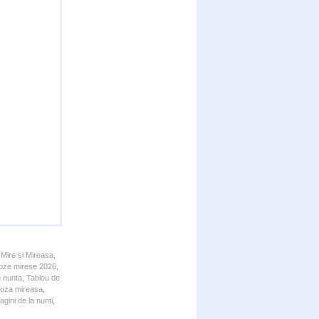
 Mire si Mireasa,
 Poze mirese 2026,
e nunta, Tablou de
 Poza mireasa,
gini de la nunti,