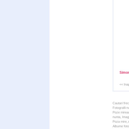
Simon
<< Ina
Cautari fre
Fotografii n
Poze mireas
nunta, Imagi
Poza mire, A
Albume foto 