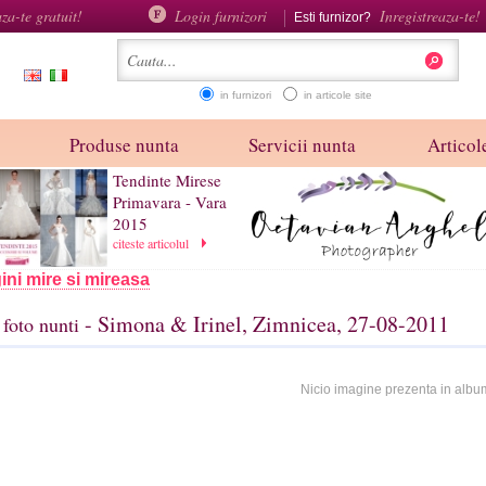
aza-te gratuit!
Login furnizori
Inregistreaza-te!
Esti furnizor?
in furnizori
in articole site
Produse nunta
Servicii nunta
Articole
Tendinte Mirese
Primavara - Vara
2015
citeste articolul
ini mire si mireasa
- Simona & Irinel, Zimnicea, 27-08-2011
foto nunti
Nicio imagine prezenta in albu