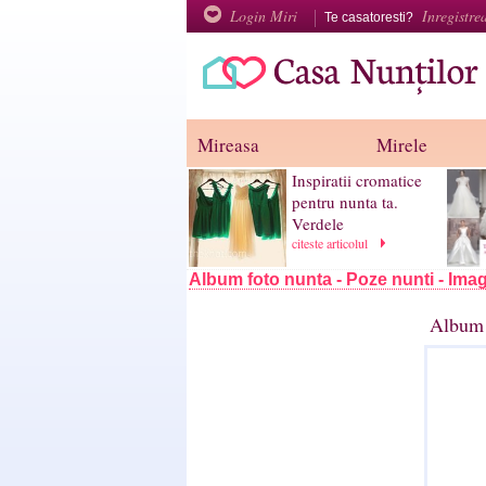
Login Miri
Inregistre
Te casatoresti?
Mireasa
Mirele
Inspiratii cromatice
pentru nunta ta.
Verdele
citeste articolul
Album foto nunta - Poze nunti - Imag
Album 