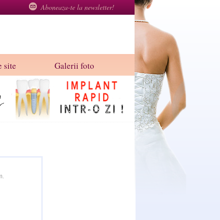
Aboneaza-te la newsletter!
 site
Galerii foto
m.