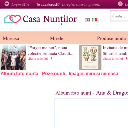
Login Miri
Inregistreaza-te gratuit!
L
Te casatoresti?
Mireasa
Mirele
Produse nunta
"Forget me not", noua
Invitatia de n
colectie semnata Claudi...
Stiluri si tend
citeste articolul
citeste articolul
Album foto nunta - Poze nunti - Imagini mire si mireasa
- Ana & Dragos
Album foto nunti