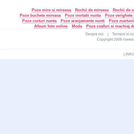
Poze mire si mireasa
Rochii de mireasa
Rochii de s
Poze buchete mireasa
Poze invitatii nunta
Poze verighete /
Poze corturi nunta
Poze aranjamente nunti
Poze marturi
Album foto online
Moda
Poze coafuri si machiaj 
Despre noi
|
Termeni si con
Copyright 2006 ©www.ca
LINKU