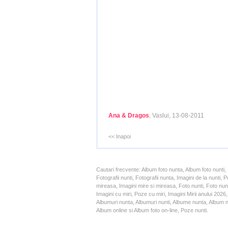
Ana & Dragos
, Vaslui, 13-08-2011
<< Inapoi
Cautari frecvente: Album foto nunta, Album foto nunti,
Fotografii nunti, Fotografii nunta, Imagini de la nunt
mireasa, Imagini mire si mireasa, Foto nunti, Foto nun
Imagini cu miri, Poze cu miri, Imagini Mirii anului 20
Albumuri nunta, Albumuri nunti, Albume nunta, Album nun
Album online si Album foto on-line, Poze nunti.