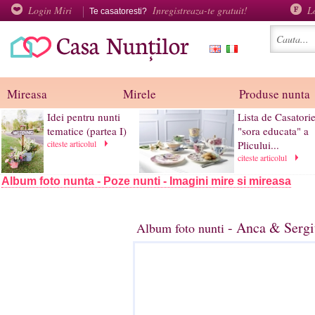
Login Miri
Inregistreaza-te gratuit!
L
Te casatoresti?
Mireasa
Mirele
Produse nunta
Idei pentru nunti
Lista de Casatorie
tematice (partea I)
"sora educata" a
citeste articolul
Plicului...
citeste articolul
Album foto nunta - Poze nunti - Imagini mire si mireasa
- Anca & Sergi
Album foto nunti