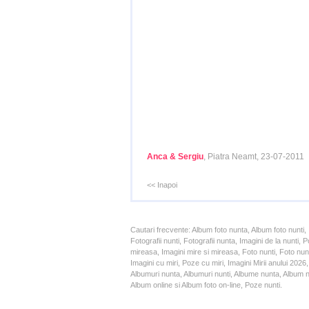
Anca & Sergiu
, Piatra Neamt, 23-07-2011
<< Inapoi
Cautari frecvente: Album foto nunta, Album foto nunti,
Fotografii nunti, Fotografii nunta, Imagini de la nunt
mireasa, Imagini mire si mireasa, Foto nunti, Foto nun
Imagini cu miri, Poze cu miri, Imagini Mirii anului 20
Albumuri nunta, Albumuri nunti, Albume nunta, Album nun
Album online si Album foto on-line, Poze nunti.