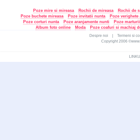
Poze mire si mireasa
Rochii de mireasa
Rochii de s
Poze buchete mireasa
Poze invitatii nunta
Poze verighete /
Poze corturi nunta
Poze aranjamente nunti
Poze marturi
Album foto online
Moda
Poze coafuri si machiaj 
Despre noi
|
Termeni si con
Copyright 2006 ©www.ca
LINKU