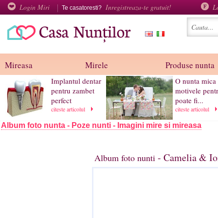
Login Miri
Inregistreaza-te gratuit!
L
Te casatoresti?
Mireasa
Mirele
Produse nunta
Implantul dentar
O nunta mica 
pentru zambet
motivele pent
perfect
poate fi...
citeste articolul
citeste articolul
Album foto nunta - Poze nunti - Imagini mire si mireasa
- Camelia & Io
Album foto nunti