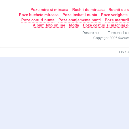
Poze mire si mireasa
Rochii de mireasa
Rochii de s
Poze buchete mireasa
Poze invitatii nunta
Poze verighete /
Poze corturi nunta
Poze aranjamente nunti
Poze marturi
Album foto online
Moda
Poze coafuri si machiaj 
Despre noi
|
Termeni si con
Copyright 2006 ©www.ca
LINKU