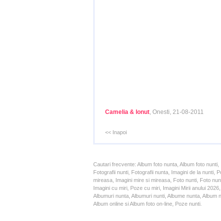
Camelia & Ionut
, Onesti, 21-08-2011
<< Inapoi
Cautari frecvente: Album foto nunta, Album foto nunti,
Fotografii nunti, Fotografii nunta, Imagini de la nunt
mireasa, Imagini mire si mireasa, Foto nunti, Foto nun
Imagini cu miri, Poze cu miri, Imagini Mirii anului 20
Albumuri nunta, Albumuri nunti, Albume nunta, Album nun
Album online si Album foto on-line, Poze nunti.