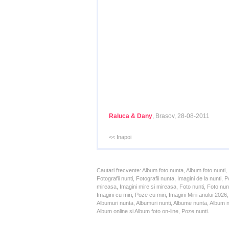
Raluca & Dany
, Brasov, 28-08-2011
<< Inapoi
Cautari frecvente: Album foto nunta, Album foto nunti,
Fotografii nunti, Fotografii nunta, Imagini de la nunt
mireasa, Imagini mire si mireasa, Foto nunti, Foto nun
Imagini cu miri, Poze cu miri, Imagini Mirii anului 20
Albumuri nunta, Albumuri nunti, Albume nunta, Album nun
Album online si Album foto on-line, Poze nunti.