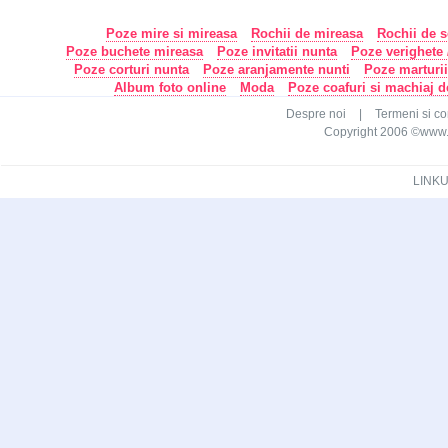
Poze mire si mireasa
Rochii de mireasa
Rochii de s
Poze buchete mireasa
Poze invitatii nunta
Poze verighete /
Poze corturi nunta
Poze aranjamente nunti
Poze marturi
Album foto online
Moda
Poze coafuri si machiaj 
Despre noi
|
Termeni si con
Copyright 2006 ©www.ca
LINKU