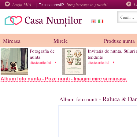
Login Miri
Inregistreaza-te gratuit!
L
Te casatoresti?
Mireasa
Mirele
Produse nunta
Fotografia de
Invitatia de nunta. Stiluri 
nunta
tendinte
citeste articolul
citeste articolul
Album foto nunta - Poze nunti - Imagini mire si mireasa
- Raluca & Dan
Album foto nunti