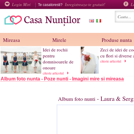
Login Miri
Inregistreaza-te gratuit!
L
Te casatoresti?
Mireasa
Mirele
Produse nunta
Idei de rochii
Zeci de idei de c
pentru
cu flori si diverse a
domnisoarele de
citeste articolul
onoare
citeste articolul
Album foto nunta - Poze nunti - Imagini mire si mireasa
- Laura & Serg
Album foto nunti