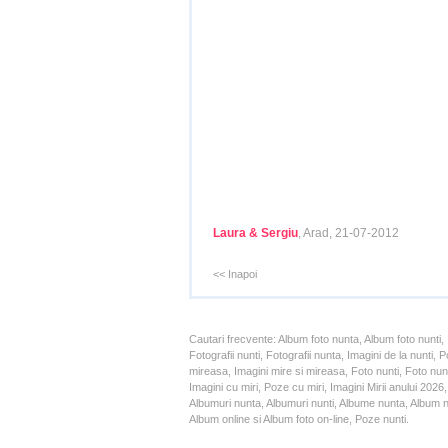
Laura & Sergiu
, Arad, 21-07-2012
<< Inapoi
Cautari frecvente: Album foto nunta, Album foto nunti,
Fotografii nunti, Fotografii nunta, Imagini de la nunt
mireasa, Imagini mire si mireasa, Foto nunti, Foto nun
Imagini cu miri, Poze cu miri, Imagini Mirii anului 20
Albumuri nunta, Albumuri nunti, Albume nunta, Album nun
Album online si Album foto on-line, Poze nunti.