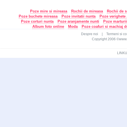
Poze mire si mireasa
Rochii de mireasa
Rochii de s
Poze buchete mireasa
Poze invitatii nunta
Poze verighete /
Poze corturi nunta
Poze aranjamente nunti
Poze marturi
Album foto online
Moda
Poze coafuri si machiaj 
Despre noi
|
Termeni si con
Copyright 2006 ©www.ca
LINKU