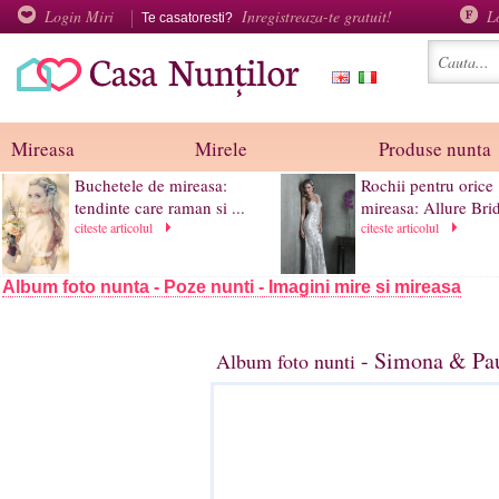
Login Miri
Inregistreaza-te gratuit!
L
Te casatoresti?
Mireasa
Mirele
Produse nunta
Buchetele de mireasa:
Rochii pentru orice
tendinte care raman si ...
mireasa: Allure Bri
citeste articolul
citeste articolul
Album foto nunta - Poze nunti - Imagini mire si mireasa
- Simona & Pau
Album foto nunti