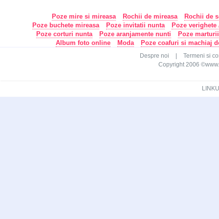
Poze mire si mireasa
Rochii de mireasa
Rochii de s
Poze buchete mireasa
Poze invitatii nunta
Poze verighete /
Poze corturi nunta
Poze aranjamente nunti
Poze marturi
Album foto online
Moda
Poze coafuri si machiaj 
Despre noi
|
Termeni si con
Copyright 2006 ©www.ca
LINKU