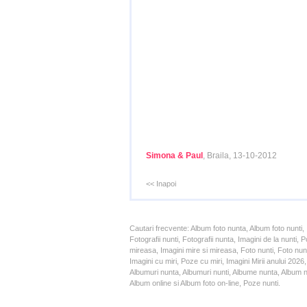
Simona & Paul
, Braila, 13-10-2012
<< Inapoi
Cautari frecvente: Album foto nunta, Album foto nunti,
Fotografii nunti, Fotografii nunta, Imagini de la nunt
mireasa, Imagini mire si mireasa, Foto nunti, Foto nun
Imagini cu miri, Poze cu miri, Imagini Mirii anului 20
Albumuri nunta, Albumuri nunti, Albume nunta, Album nun
Album online si Album foto on-line, Poze nunti.