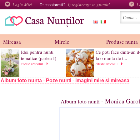
Login Miri
Inregistreaza-te gratuit!
L
Te casatoresti?
Mireasa
Mirele
Produse nunta
Idei pentru nunti
Ce poti face dintr-un 
tematice (partea I)
la o nunta de t...
citeste articolul
citeste articolul
Album foto nunta - Poze nunti - Imagini mire si mireasa
- Monica Garof
Album foto nunti