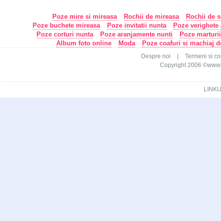
Poze mire si mireasa
Rochii de mireasa
Rochii de s
Poze buchete mireasa
Poze invitatii nunta
Poze verighete /
Poze corturi nunta
Poze aranjamente nunti
Poze marturi
Album foto online
Moda
Poze coafuri si machiaj 
Despre noi
|
Termeni si con
Copyright 2006 ©www.ca
LINKU