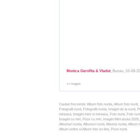
Monica Garofita & Vladut
, Buzau, 10-08-2
<< Inapoi
Cautari frecvente: Album foto nunta, Album foto nunti,
Fotografii nunti, Fotografii nunta, Imagini de la nunt
mireasa, Imagini mire si mireasa, Foto nunti, Foto nun
Imagini cu miri, Poze cu miri, Imagini Mirii anului 20
Albumuri nunta, Albumuri nunti, Albume nunta, Album nun
Album online si Album foto on-line, Poze nunti.