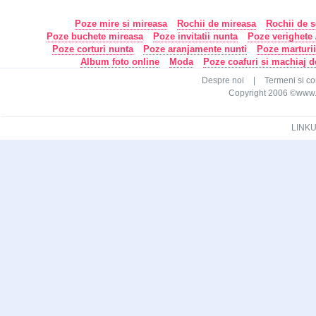
Poze mire si mireasa
Rochii de mireasa
Rochii de s
Poze buchete mireasa
Poze invitatii nunta
Poze verighete /
Poze corturi nunta
Poze aranjamente nunti
Poze marturi
Album foto online
Moda
Poze coafuri si machiaj 
Despre noi
|
Termeni si con
Copyright 2006 ©www.ca
LINKU