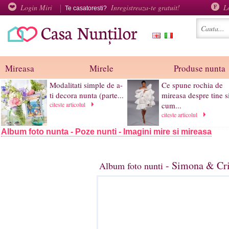
Login Miri
Inregistreaza-te gratuit!
L
Te casatoresti?
Mireasa
Mirele
Produse nunta
Modalitati simple de a-
Ce spune rochia de
ti decora nunta (parte...
mireasa despre tine s
citeste articolul
cum...
citeste articolul
Album foto nunta - Poze nunti - Imagini mire si mireasa
- Simona & Cri
Album foto nunti