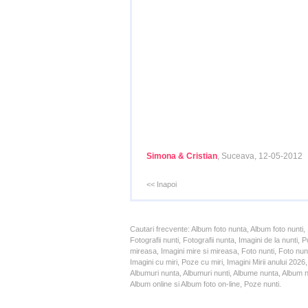
Simona & Cristian
, Suceava, 12-05-2012
<< Inapoi
Cautari frecvente: Album foto nunta, Album foto nunti,
Fotografii nunti, Fotografii nunta, Imagini de la nunt
mireasa, Imagini mire si mireasa, Foto nunti, Foto nun
Imagini cu miri, Poze cu miri, Imagini Mirii anului 20
Albumuri nunta, Albumuri nunti, Albume nunta, Album nun
Album online si Album foto on-line, Poze nunti.