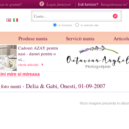
aza-te gratuit!
Login furnizori
Inregistreaza-te!
Esti furnizor?
in furnizori
in articole site
Produse nunta
Servicii nunta
Articole
Cadouri AZAY pentru
nasi - daruri pentru o
vi...
citeste articolul
ini mire si mireasa
- Delia & Gabi, Onesti, 01-09-2007
foto nunti
Nicio imagine prezenta in albu