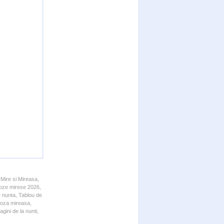
 Mire si Mireasa,
 Poze mirese 2026,
e nunta, Tablou de
 Poza mireasa,
gini de la nunti,