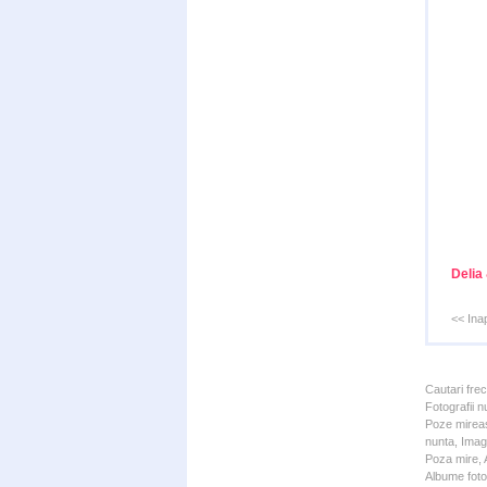
Delia
<< Ina
Cautari fre
Fotografii n
Poze mireas
nunta, Imagi
Poza mire, A
Albume foto 