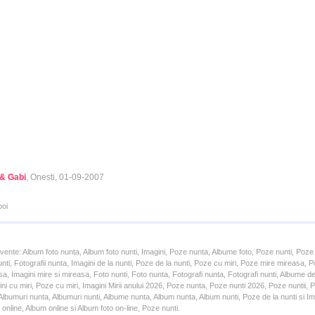
 & Gabi
, Onesti, 01-09-2007
poi
cvente: Album foto nunta, Album foto nunti, Imagini, Poze nunta, Albume foto, Poze nunti, Poze
unti, Fotografii nunta, Imagini de la nunti, Poze de la nunti, Poze cu miri, Poze mire mireasa,
a, Imagini mire si mireasa, Foto nunti, Foto nunta, Fotografi nunta, Fotografi nunti, Albume d
ni cu miri, Poze cu miri, Imagini Mirii anului 2026, Poze nunta, Poze nunti 2026, Poze nuntii,
lbumuri nunta, Albumuri nunti, Albume nunta, Album nunta, Album nunti, Poze de la nunti si Ima
online, Album online si Album foto on-line, Poze nunti.