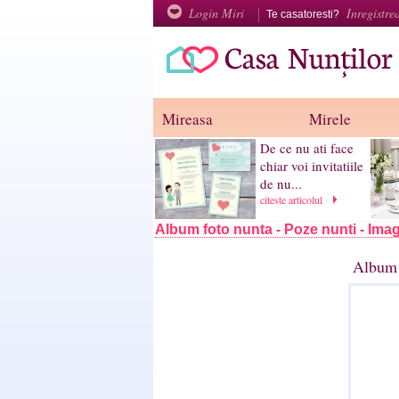
Login Miri
Inregistre
Te casatoresti?
Mireasa
Mirele
De ce nu ati face
chiar voi invitatiile
de nu...
citeste articolul
Album foto nunta - Poze nunti - Imag
Album 