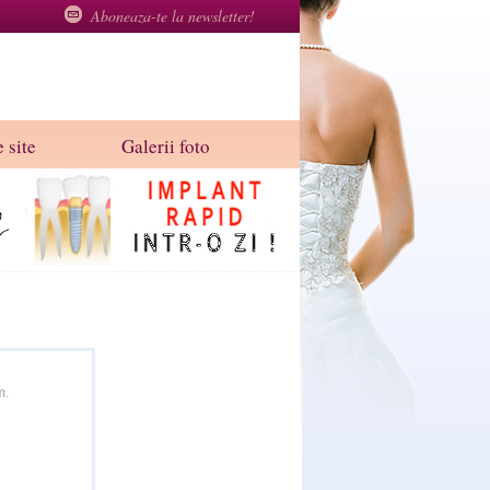
Aboneaza-te la newsletter!
 site
Galerii foto
m.