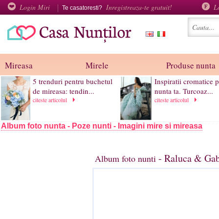
Login Miri
Inregistreaza-te gratuit!
L
Te casatoresti?
Mireasa
Mirele
Produse nunta
5 trenduri pentru buchetul
Inspiratii cromatice 
de mireasa: tendin...
nunta ta. Turcoaz...
citeste articolul
citeste articolul
Album foto nunta - Poze nunti - Imagini mire si mireasa
- Raluca & Gab
Album foto nunti