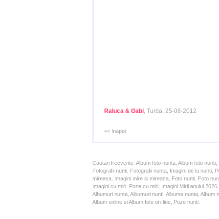
Raluca & Gabi
, Turda, 25-08-2012
<< Inapoi
Cautari frecvente: Album foto nunta, Album foto nunti,
Fotografii nunti, Fotografii nunta, Imagini de la nunt
mireasa, Imagini mire si mireasa, Foto nunti, Foto nun
Imagini cu miri, Poze cu miri, Imagini Mirii anului 20
Albumuri nunta, Albumuri nunti, Albume nunta, Album nun
Album online si Album foto on-line, Poze nunti.