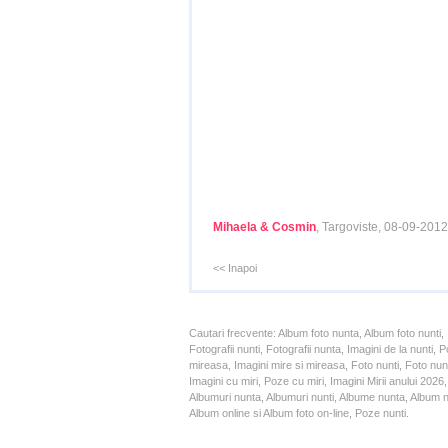
Mihaela & Cosmin
, Targoviste, 08-09-2012
<< Inapoi
Cautari frecvente: Album foto nunta, Album foto nunti,
Fotografii nunti, Fotografii nunta, Imagini de la nunt
mireasa, Imagini mire si mireasa, Foto nunti, Foto nun
Imagini cu miri, Poze cu miri, Imagini Mirii anului 20
Albumuri nunta, Albumuri nunti, Albume nunta, Album nun
Album online si Album foto on-line, Poze nunti.