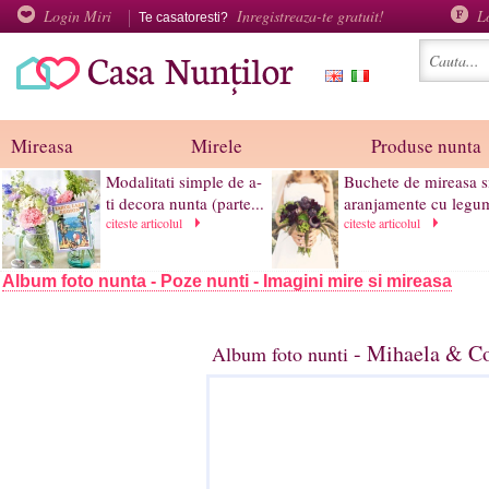
Login Miri
Inregistreaza-te gratuit!
L
Te casatoresti?
Mireasa
Mirele
Produse nunta
Modalitati simple de a-
Buchete de mireasa s
ti decora nunta (parte...
aranjamente cu legum
citeste articolul
citeste articolul
Album foto nunta - Poze nunti - Imagini mire si mireasa
- Mihaela & Co
Album foto nunti