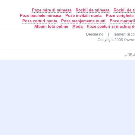
Poze mire si mireasa
Rochii de mireasa
Rochii de s
Poze buchete mireasa
Poze invitatii nunta
Poze verighete /
Poze corturi nunta
Poze aranjamente nunti
Poze marturi
Album foto online
Moda
Poze coafuri si machiaj 
Despre noi
|
Termeni si con
Copyright 2006 ©www.ca
LINKU