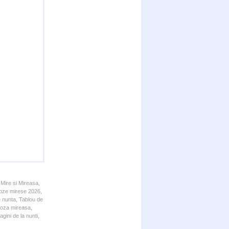
 Mire si Mireasa,
 Poze mirese 2026,
e nunta, Tablou de
 Poza mireasa,
gini de la nunti,