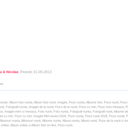
a & Nicolae
, Ploiesti, 01-06-2013
poi
cvente: Album foto nunta, Album foto nunti, Imagini, Poze nunta, Albume foto, Poze nunti, Poze
unti, Fotografii nunta, Imagini de la nunti, Poze de la nunti, Poze cu miri, Poze mire mireasa,
a, Imagini mire si mireasa, Foto nunti, Foto nunta, Fotografi nunta, Fotografi nunti, Albume d
ni cu miri, Poze cu miri, Imagini Mirii anului 2026, Poze nunta, Poze nunti 2026, Poze nuntii,
lbumuri nunta, Albumuri nunti, Albume nunta, Album nunta, Album nunti, Poze de la nunti si Ima
online, Album online si Album foto on-line, Poze nunti.