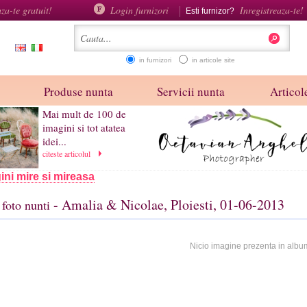
aza-te gratuit!
Login furnizori
Inregistreaza-te!
Esti furnizor?
in furnizori
in articole site
Produse nunta
Servicii nunta
Articole
Mai mult de 100 de
imagini si tot atatea
idei...
citeste articolul
ini mire si mireasa
- Amalia & Nicolae, Ploiesti, 01-06-2013
foto nunti
Nicio imagine prezenta in albu