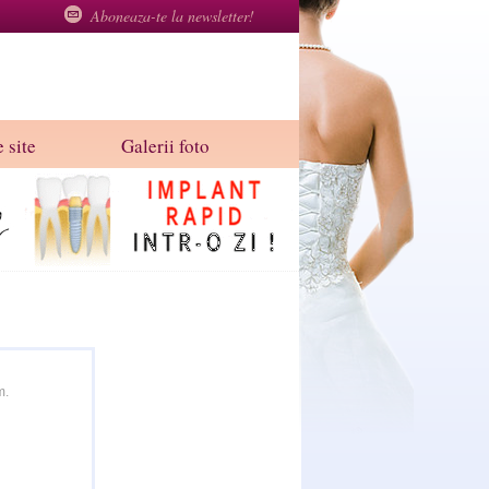
Aboneaza-te la newsletter!
 site
Galerii foto
m.