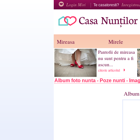
Login Miri
Inregistre
Te casatoresti?
Mireasa
Mirele
Pantofii de mireasa
nu sunt pentru a fi
ascun...
citeste articolul
Album foto nunta - Poze nunti - Imag
Album 