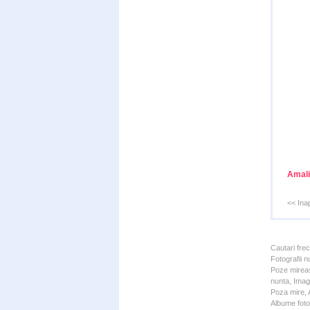
Amali
<< Ina
Cautari fre
Fotografii n
Poze mireas
nunta, Imagi
Poza mire, A
Albume foto 