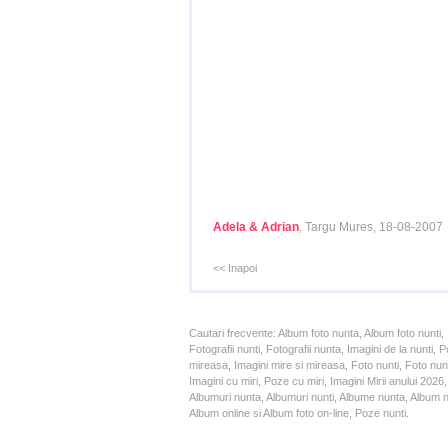
Adela & Adrian
, Targu Mures, 18-08-2007
<< Inapoi
Cautari frecvente: Album foto nunta, Album foto nunti,
Fotografii nunti, Fotografii nunta, Imagini de la nunt
mireasa, Imagini mire si mireasa, Foto nunti, Foto nun
Imagini cu miri, Poze cu miri, Imagini Mirii anului 20
Albumuri nunta, Albumuri nunti, Albume nunta, Album nun
Album online si Album foto on-line, Poze nunti.