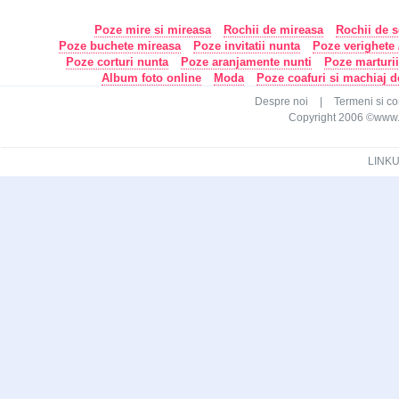
Poze mire si mireasa
Rochii de mireasa
Rochii de s
Poze buchete mireasa
Poze invitatii nunta
Poze verighete /
Poze corturi nunta
Poze aranjamente nunti
Poze marturi
Album foto online
Moda
Poze coafuri si machiaj 
Despre noi
|
Termeni si con
Copyright 2006 ©www.ca
LINKU