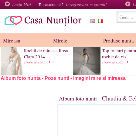
Login Miri
Inregistreaza-te gratuit!
L
Te casatoresti?
Mireasa
Mirele
Produse nunta
Rochii de mireasa Rosa
Top trucuri pentr
Clara 2014
rochie de vis
citeste articolul
citeste articolul
Album foto nunta - Poze nunti - Imagini mire si mireasa
- Claudia & Fel
Album foto nunti