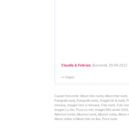
Claudia & Felician
, Bucuresti, 29-09-2012
<< Inapoi
Cautari frecvente: Album foto nunta, Album foto nunti,
Fotografii nunti, Fotografii nunta, Imagini de la nunt
mireasa, Imagini mire si mireasa, Foto nunti, Foto nun
Imagini cu miri, Poze cu miri, Imagini Mirii anului 20
Albumuri nunta, Albumuri nunti, Albume nunta, Album nun
Album online si Album foto on-line, Poze nunti.