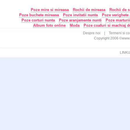
Poze mire si mireasa
Rochii de mireasa
Rochii de s
Poze buchete mireasa
Poze invitatii nunta
Poze verighete /
Poze corturi nunta
Poze aranjamente nunti
Poze marturi
Album foto online
Moda
Poze coafuri si machiaj 
Despre noi
|
Termeni si con
Copyright 2006 ©www.ca
LINKU