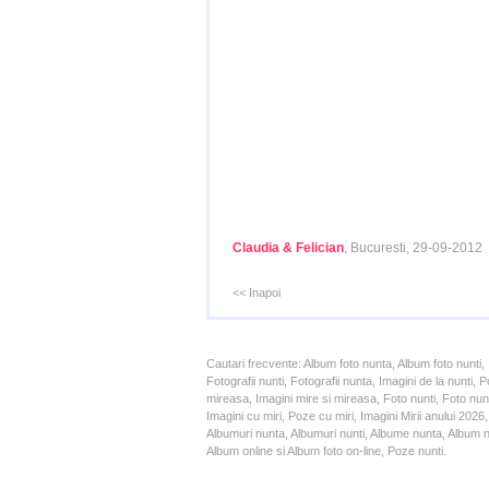
Claudia & Felician
, Bucuresti, 29-09-2012
<< Inapoi
Cautari frecvente: Album foto nunta, Album foto nunti,
Fotografii nunti, Fotografii nunta, Imagini de la nunt
mireasa, Imagini mire si mireasa, Foto nunti, Foto nun
Imagini cu miri, Poze cu miri, Imagini Mirii anului 20
Albumuri nunta, Albumuri nunti, Albume nunta, Album nun
Album online si Album foto on-line, Poze nunti.