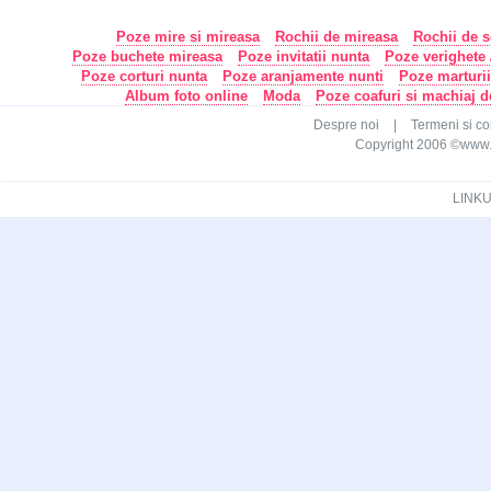
Poze mire si mireasa
Rochii de mireasa
Rochii de s
Poze buchete mireasa
Poze invitatii nunta
Poze verighete /
Poze corturi nunta
Poze aranjamente nunti
Poze marturi
Album foto online
Moda
Poze coafuri si machiaj 
Despre noi
|
Termeni si con
Copyright 2006 ©www.ca
LINKU