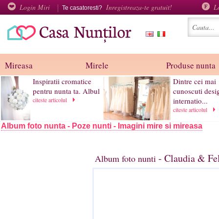
Login Miri
Inregistreaza-te gratuit!
L
Te casatoresti?
Mireasa
Mirele
Produse nunta
Inspiratii cromatice
Dintre cei mai
pentru nunta ta. Albul
cunoscuti desi
citeste articolul
internatio...
citeste articolul
Album foto nunta - Poze nunti - Imagini mire si mireasa
- Claudia & Fel
Album foto nunti